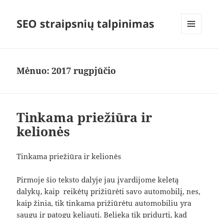
SEO straipsnių talpinimas
MENIU
IR
VALDIKLIAI
Mėnuo:
2017 rugpjūčio
Tinkama priežiūra ir
kelionės
Tinkama priežiūra ir kelionės
Pirmoje šio teksto dalyje jau įvardijome keletą
dalykų, kaip reikėtų prižiūrėti savo automobilį, nes,
kaip žinia, tik tinkama prižiūrėtu automobiliu yra
saugu ir patogu keliauti. Belieka tik pridurti, kad