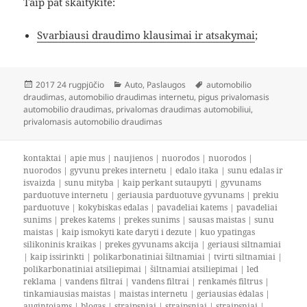
Taip pat skaitykite:
Svarbiausi draudimo klausimai ir atsakymai
;
Paskelbta
Kategorijos
Žymos
2017 24 rugpjūčio
Auto
,
Paslaugos
automobilio
draudimas
,
automobilio draudimas internetu
,
pigus privalomasis
automobilio draudimas
,
privalomas draudimas automobiliui
,
privalomasis automobilio draudimas
kontaktai
|
apie mus
|
naujienos
|
nuorodos
|
nuorodos
|
nuorodos
|
gyvunu prekes internetu
|
edalo itaka
|
sunu edalas ir
isvaizda
|
sunu mityba
|
kaip perkant sutaupyti
|
gyvunams
parduotuve internetu
|
geriausia parduotuve gyvunams
|
prekiu
parduotuve
|
kokybiskas edalas
|
pavadeliai katems
|
pavadeliai
sunims
|
prekes katems
|
prekes sunims
|
sausas maistas
|
sunu
maistas
|
kaip ismokyti kate daryti i dezute
|
kuo ypatingas
silikoninis kraikas
|
prekes gyvunams akcija
|
geriausi siltnamiai
|
kaip issirinkti
|
polikarbonatiniai šiltnamiai
|
tvirti siltnamiai
|
polikarbonatiniai atsiliepimai
|
šiltnamiai atsiliepimai
|
led
reklama
|
vandens filtrai
|
vandens filtrai
|
renkamės filtrus
|
tinkamiausias maistas
|
maistas internetu
|
geriausias ėdalas
|
augintojams
|
blogas
|
straipsniai
|
straipsniai
|
straipsniai
|