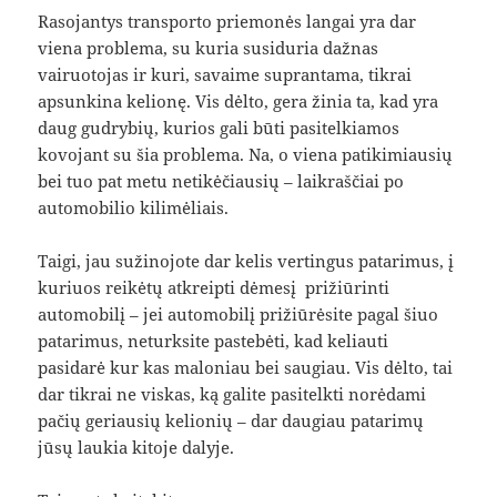
Rasojantys transporto priemonės langai yra dar
viena problema, su kuria susiduria dažnas
vairuotojas ir kuri, savaime suprantama, tikrai
apsunkina kelionę. Vis dėlto, gera žinia ta, kad yra
daug gudrybių, kurios gali būti pasitelkiamos
kovojant su šia problema. Na, o viena patikimiausių
bei tuo pat metu netikėčiausių – laikraščiai po
automobilio kilimėliais.
Taigi, jau sužinojote dar kelis vertingus patarimus, į
kuriuos reikėtų atkreipti dėmesį prižiūrinti
automobilį – jei automobilį prižiūrėsite pagal šiuo
patarimus, neturksite pastebėti, kad keliauti
pasidarė kur kas maloniau bei saugiau. Vis dėlto, tai
dar tikrai ne viskas, ką galite pasitelkti norėdami
pačių geriausių kelionių – dar daugiau patarimų
jūsų laukia kitoje dalyje.