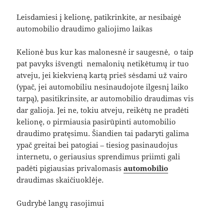
Leisdamiesi į kelionę, patikrinkite, ar nesibaigė
automobilio draudimo galiojimo laikas
Kelionė bus kur kas malonesnė ir saugesnė, o taip
pat pavyks išvengti nemalonių netikėtumų ir tuo
atveju, jei kiekvieną kartą prieš sėsdami už vairo
(ypač, jei automobiliu nesinaudojote ilgesnį laiko
tarpą), pasitikrinsite, ar automobilio draudimas vis
dar galioja. Jei ne, tokiu atveju, reikėtų ne pradėti
kelionę, o pirmiausia pasirūpinti automobilio
draudimo pratęsimu. Šiandien tai padaryti galima
ypač greitai bei patogiai – tiesiog pasinaudojus
internetu, o geriausius sprendimus priimti gali
padėti pigiausias privalomasis
automobilio
draudimas skaičiuoklėje.
Gudrybė langų rasojimui