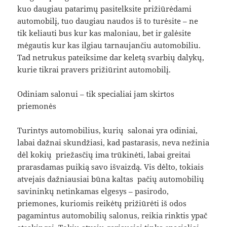
kuo daugiau patarimų pasitelksite prižiūrėdami
automobilį, tuo daugiau naudos iš to turėsite – ne
tik keliauti bus kur kas maloniau, bet ir galėsite
mėgautis kur kas ilgiau tarnaujančiu automobiliu.
Tad netrukus pateiksime dar keletą svarbių dalykų,
kurie tikrai pravers prižiūrint automobilį.
Odiniam salonui – tik specialiai jam skirtos
priemonės
Turintys automobilius, kurių salonai yra odiniai,
labai dažnai skundžiasi, kad pastarasis, neva nežinia
dėl kokių priežasčių ima trūkinėti, labai greitai
prarasdamas puikią savo išvaizdą. Vis dėlto, tokiais
atvejais dažniausiai būna kaltas pačių automobilių
savininkų netinkamas elgesys – pasirodo,
priemones, kuriomis reikėtų prižiūrėti iš odos
pagamintus automobilių salonus, reikia rinktis ypač