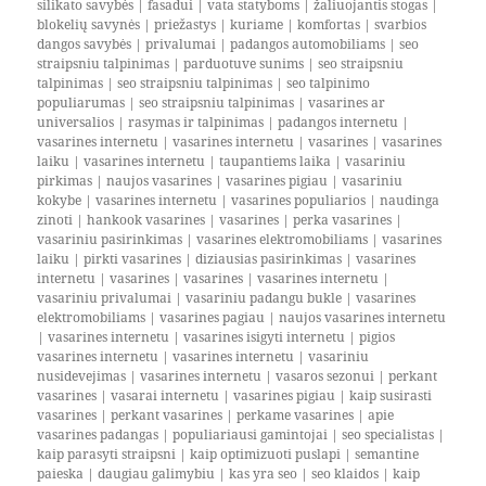
silikato savybės
|
fasadui
|
vata statyboms
|
žaliuojantis stogas
|
blokelių savynės
|
priežastys
|
kuriame
|
komfortas
|
svarbios
dangos savybės
|
privalumai
|
padangos automobiliams
|
seo
straipsniu talpinimas
|
parduotuve sunims
|
seo straipsniu
talpinimas
|
seo straipsniu talpinimas
|
seo talpinimo
populiarumas
|
seo straipsniu talpinimas
|
vasarines ar
universalios
|
rasymas ir talpinimas
|
padangos internetu
|
vasarines internetu
|
vasarines internetu
|
vasarines
|
vasarines
laiku
|
vasarines internetu
|
taupantiems laika
|
vasariniu
pirkimas
|
naujos vasarines
|
vasarines pigiau
|
vasariniu
kokybe
|
vasarines internetu
|
vasarines populiarios
|
naudinga
zinoti
|
hankook vasarines
|
vasarines
|
perka vasarines
|
vasariniu pasirinkimas
|
vasarines elektromobiliams
|
vasarines
laiku
|
pirkti vasarines
|
diziausias pasirinkimas
|
vasarines
internetu
|
vasarines
|
vasarines
|
vasarines internetu
|
vasariniu privalumai
|
vasariniu padangu bukle
|
vasarines
elektromobiliams
|
vasarines pagiau
|
naujos vasarines internetu
|
vasarines internetu
|
vasarines isigyti internetu
|
pigios
vasarines internetu
|
vasarines internetu
|
vasariniu
nusidevejimas
|
vasarines internetu
|
vasaros sezonui
|
perkant
vasarines
|
vasarai internetu
|
vasarines pigiau
|
kaip susirasti
vasarines
|
perkant vasarines
|
perkame vasarines
|
apie
vasarines padangas
|
populiariausi gamintojai
|
seo specialistas
|
kaip parasyti straipsni
|
kaip optimizuoti puslapi
|
semantine
paieska
|
daugiau galimybiu
|
kas yra seo
|
seo klaidos
|
kaip