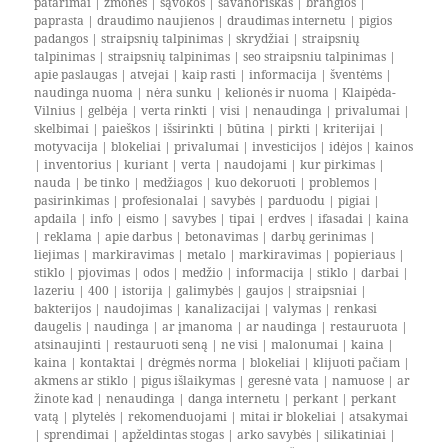
patarimai
|
žmonės
|
sąvokos
|
savanoriškas
|
brangios
|
paprasta
|
draudimo naujienos
|
draudimas internetu
|
pigios
padangos
|
straipsnių talpinimas
|
skrydžiai
|
straipsnių
talpinimas
|
straipsnių talpinimas
|
seo straipsniu talpinimas
|
apie paslaugas
|
atvejai
|
kaip rasti
|
informacija
|
šventėms
|
naudinga nuoma
|
nėra sunku
|
kelionės ir nuoma
|
Klaipėda-
Vilnius
|
gelbėja
|
verta rinkti
|
visi
|
nenaudinga
|
privalumai
|
skelbimai
|
paieškos
|
išsirinkti
|
būtina
|
pirkti
|
kriterijai
|
motyvacija
|
blokeliai
|
privalumai
|
investicijos
|
idėjos
|
kainos
|
inventorius
|
kuriant
|
verta
|
naudojami
|
kur pirkimas
|
nauda
|
be tinko
|
medžiagos
|
kuo dekoruoti
|
problemos
|
pasirinkimas
|
profesionalai
|
savybės
|
parduodu
|
pigiai
|
apdaila
|
info
|
eismo
|
savybes
|
tipai
|
erdves
|
ifasadai
|
kaina
|
reklama
|
apie darbus
|
betonavimas
|
darbų gerinimas
|
liejimas
|
markiravimas
|
metalo
|
markiravimas
|
popieriaus
|
stiklo
|
pjovimas
|
odos
|
medžio
|
informacija
|
stiklo
|
darbai
|
lazeriu
|
400
|
istorija
|
galimybės
|
gaujos
|
straipsniai
|
bakterijos
|
naudojimas
|
kanalizacijai
|
valymas
|
renkasi
daugelis
|
naudinga
|
ar įmanoma
|
ar naudinga
|
restauruota
|
atsinaujinti
|
restauruoti seną
|
ne visi
|
malonumai
|
kaina
|
kaina
|
kontaktai
|
drėgmės norma
|
blokeliai
|
klijuoti pačiam
|
akmens ar stiklo
|
pigus išlaikymas
|
geresnė vata
|
namuose
|
ar
žinote kad
|
nenaudinga
|
danga internetu
|
perkant
|
perkant
vatą
|
plytelės
|
rekomenduojami
|
mitai ir blokeliai
|
atsakymai
|
sprendimai
|
apželdintas stogas
|
arko savybės
|
silikatiniai
|