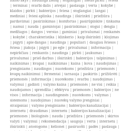
namo akys
|
naudinga žiemą
|
stoglangiai
|
metas pirkti
|
šviesa
|
terminai
|
svarbi dalis
|
atvejai
|
paslauga
|
verta
|
kokybė
|
klaidos
|
pirkti
|
bakterijos
|
šviesa
|
stoglangiai
|
langai
|
mediniai
|
šviesi aplinka
|
naudinga
|
išsirinkti
|
priežiūra
|
pardavimai
|
pasirinkimas
|
komfortas
|
pasirūpinkite
|
tinkama
|
namui
|
nauda
|
gamintojai
|
pasirinkimas
|
stogui
|
dengia
|
medžiagos
|
dangos
|
verstas
|
gaminiai
|
privalumai
|
renkamės
|
kokybė
|
charakteristika
|
klinkerio
|
kaip išsirinkti
|
klojimas
|
įsigyti
|
apie dangas
|
naudinga
|
populiari
|
daugiau šviesos
|
šviesa
|
įtakoja
|
įsigyti
|
po egle
|
privalumai
|
informacija
|
nepirkčiau
|
renkantis
|
naudinga
|
pirkti
|
jaukumas
|
privalumai
|
prieš darbus
|
išsirinkti
|
bakterijos
|
talpinimas
|
naikinimas
|
kvapai
|
naikinimas
|
kaina
|
kova
|
naudojimas
|
įrenginiams
|
naudingos
|
nuotekoms
|
priežiūra
|
priemonės
|
kvapų naikinimui
|
fermentai
|
tarnauja
|
paskirtis
|
prižiūrėti
|
priemonės
|
informacija
|
nuotekoms
|
svarbu
|
naudojimas
|
valymui
|
gadinti
|
valymo kaina
|
priemonės
|
ne visi
|
reikia
|
naudojamos
|
sprendžia
|
efektyvu
|
priemonės
|
bakterijos
|
ne
visos
|
informacija
|
naudingesnės
|
nuotekoms
|
valymas
|
sistemoms
|
naudojimas
|
nuotekų valymo įrenginiai
|
straipsniai
|
valymo įrenginiams
|
bakterijos kanalizacijai
|
internetu
|
draudimas
|
internetu
|
bakterijos kanalizacijai
|
priemones
|
biologinės
|
nauda
|
priežiūra
|
priemonės
|
skirtos
valyti
|
valymui
|
rekomendacija
|
saugoja
|
verta
|
internetu
|
išsirinkti
|
atostogoms
|
kelionei
|
pasiruošti
|
padės
|
paslauga
|