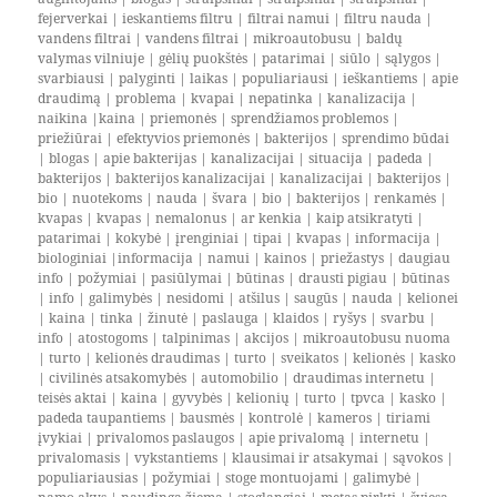
fejerverkai
|
ieskantiems filtru
|
filtrai namui
|
filtru nauda
|
vandens filtrai
|
vandens filtrai
|
mikroautobusu
|
baldų
valymas vilniuje
|
gėlių puokštės
|
patarimai
|
siūlo
|
sąlygos
|
svarbiausi
|
palyginti
|
laikas
|
populiariausi
|
ieškantiems
|
apie
draudimą
|
problema
|
kvapai
|
nepatinka
|
kanalizacija
|
naikina
|
kaina
|
priemonės
|
sprendžiamos problemos
|
priežiūrai
|
efektyvios priemonės
|
bakterijos
|
sprendimo būdai
|
blogas
|
apie bakterijas
|
kanalizacijai
|
situacija
|
padeda
|
bakterijos
|
bakterijos kanalizacijai
|
kanalizacijai
|
bakterijos
|
bio
|
nuotekoms
|
nauda
|
švara
|
bio
|
bakterijos
|
renkamės
|
kvapas
|
kvapas
|
nemalonus
|
ar kenkia
|
kaip atsikratyti
|
patarimai
|
kokybė
|
įrenginiai
|
tipai
|
kvapas
|
informacija
|
biologiniai
|
informacija
|
namui
|
kainos
|
priežastys
|
daugiau
info
|
požymiai
|
pasiūlymai
|
būtinas
|
drausti pigiau
|
būtinas
|
info
|
galimybės
|
nesidomi
|
atšilus
|
saugūs
|
nauda
|
kelionei
|
kaina
|
tinka
|
žinutė
|
paslauga
|
klaidos
|
ryšys
|
svarbu
|
info
|
atostogoms
|
talpinimas
|
akcijos
|
mikroautobusu nuoma
|
turto
|
kelionės draudimas
|
turto
|
sveikatos
|
kelionės
|
kasko
|
civilinės atsakomybės
|
automobilio
|
draudimas internetu
|
teisės aktai
|
kaina
|
gyvybės
|
kelionių
|
turto
|
tpvca
|
kasko
|
padeda taupantiems
|
bausmės
|
kontrolė
|
kameros
|
tiriami
įvykiai
|
privalomos paslaugos
|
apie privalomą
|
internetu
|
privalomasis
|
vykstantiems
|
klausimai ir atsakymai
|
sąvokos
|
populiariausias
|
požymiai
|
stoge montuojami
|
galimybė
|