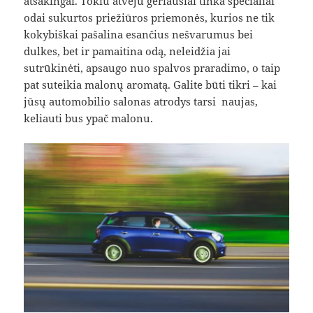
atsakingai. Tokiu atveju geriausiai tinka specialiai
odai sukurtos priežiūros priemonės, kurios ne tik
kokybiškai pašalina esančius nešvarumus bei
dulkes, bet ir pamaitina odą, neleidžia jai
sutrūkinėti, apsaugo nuo spalvos praradimo, o taip
pat suteikia malonų aromatą. Galite būti tikri – kai
jūsų automobilio salonas atrodys tarsi naujas,
keliauti bus ypač malonu.