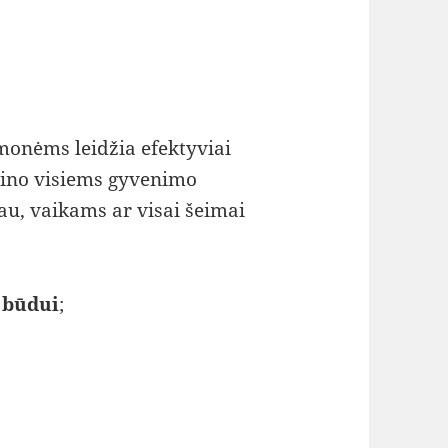
monėms leidžia efektyviai
ino visiems gyvenimo
sau, vaikams ar visai šeimai
 būdui
;