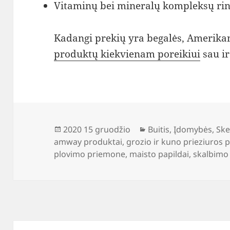
Vitaminų bei mineralų kompleksų rin
Kadangi prekių yra begalės, Amerika
produktų kiekvienam poreikiui
sau i
Paskelbta
Kategorijos
2020 15 gruodžio
Buitis
,
Įdomybės
,
Ske
amway produktai
,
grozio ir kuno prieziuros
plovimo priemone
,
maisto papildai
,
skalbimo