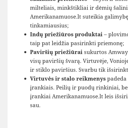
milteliais, minkštikliai ir dėmių šal
Amerikanamuose.lt suteikia galimybę 
tinkamiausius;
Indų priežiūros produktai
– plovimo
taip pat leidžia pasirinkti priemonę;
Paviršių priežiūrai
sukurtos Amway p
visų paviršių švarą. Virtuvėje, Vonioj
ir stiklo paviršius. Svarbu tik išsirink
Virtuvės ir stalo reikmenys
padeda a
įrankiais. Peilių ir puodų rinkiniai, b
įrankiai Amerikanamuose.lt leis išsi
sau.