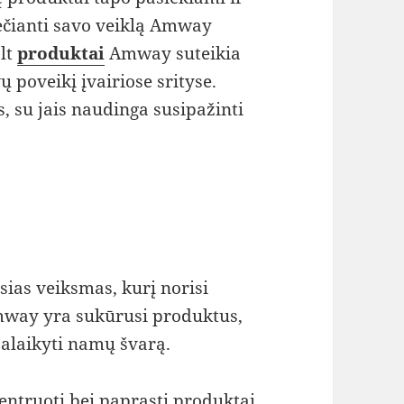
ečianti savo veiklą Amway
.lt
produktai
Amway suteikia
 poveikį įvairiose srityse.
 su jais naudinga susipažinti
ias veiksmas, kurį norisi
 Amway yra sukūrusi produktus,
 palaikyti namų švarą.
centruoti bei paprasti produktai