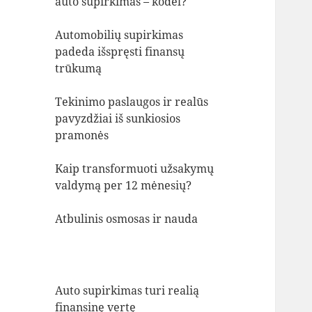
auto supirkimas – kodėl?
Automobilių supirkimas
padeda išspręsti finansų
trūkumą
Tekinimo paslaugos ir realūs
pavyzdžiai iš sunkiosios
pramonės
Kaip transformuoti užsakymų
valdymą per 12 mėnesių?
Atbulinis osmosas ir nauda
Auto supirkimas turi realią
finansinę vertę