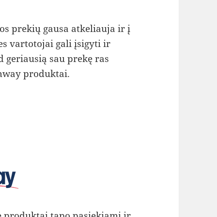
 prekių gausa atkeliauja ir į
vartotojai gali įsigyti ir
d geriausią sau prekę ras
Amway produktai.
nę produktai tapo pasiekiami ir