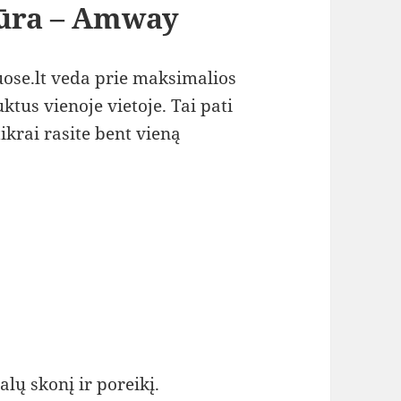
iūra – Amway
ose.lt veda prie maksimalios
tus vienoje vietoje. Tai pati
krai rasite bent vieną
lų skonį ir poreikį.