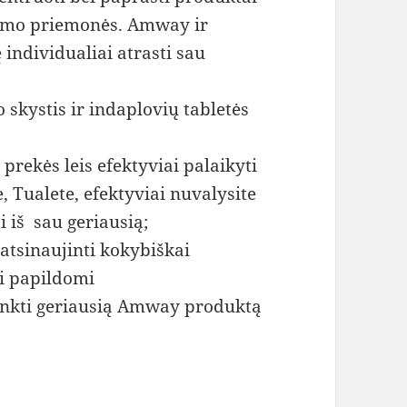
inimo priemonės. Amway ir
individualiai atrasti sau
 skystis ir indaplovių tabletės
rekės leis efektyviai palaikyti
e, Tualete, efektyviai nuvalysite
ti iš sau geriausią;
tsinaujinti kokybiškai
ei papildomi
rinkti geriausią Amway produktą