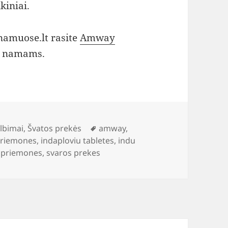
kiniai.
namuose.lt rasite
Amway
r namams.
Žymos
lbimai
,
Švatos prekės
amway
,
 priemones
,
indaploviu tabletes
,
indu
 priemones
,
svaros prekes