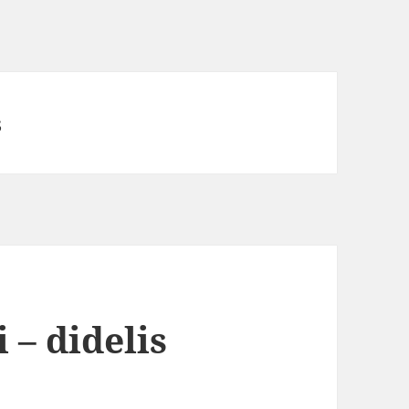
s
– didelis