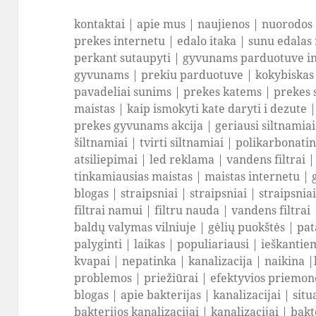
kontaktai
|
apie mus
|
naujienos
|
nuorodos
prekes internetu
|
edalo itaka
|
sunu edalas 
perkant sutaupyti
|
gyvunams parduotuve i
gyvunams
|
prekiu parduotuve
|
kokybiskas
pavadeliai sunims
|
prekes katems
|
prekes 
maistas
|
kaip ismokyti kate daryti i dezute
prekes gyvunams akcija
|
geriausi siltnamiai
šiltnamiai
|
tvirti siltnamiai
|
polikarbonatini
atsiliepimai
|
led reklama
|
vandens filtrai
tinkamiausias maistas
|
maistas internetu
|
blogas
|
straipsniai
|
straipsniai
|
straipsnia
filtrai namui
|
filtru nauda
|
vandens filtrai
baldų valymas vilniuje
|
gėlių puokštės
|
pat
palyginti
|
laikas
|
populiariausi
|
ieškantie
kvapai
|
nepatinka
|
kanalizacija
|
naikina
|
problemos
|
priežiūrai
|
efektyvios priemon
blogas
|
apie bakterijas
|
kanalizacijai
|
situ
bakterijos kanalizacijai
|
kanalizacijai
|
bakt