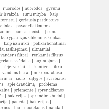
|
nuorodos
|
nuorodos
|
gyvunu
ir isvaizda
|
sunu mityba
|
kaip
nternetu
|
geriausia parduotuve
 edalas
|
pavadeliai katems
|
sunims
|
sausas maistas
|
sunu
|
kuo ypatingas silikoninis kraikas
|
|
kaip issirinkti
|
polikarbonatiniai
ai atsiliepimai
|
šiltnamiai
|
vandens filtrai
|
renkamės filtrus
|
geriausias ėdalas
|
augintojams
|
i
|
fejerverkai
|
ieskantiems filtru
|
|
vandens filtrai
|
mikroautobusu
|
arimai
|
siūlo
|
sąlygos
|
svarbiausi
|
ms
|
apie draudimą
|
problema
|
kaina
|
priemonės
|
sprendžiamos
ės
|
bakterijos
|
sprendimo būdai
|
acija
|
padeda
|
bakterijos
|
erijos
|
bio
|
nuotekoms
|
nauda
|