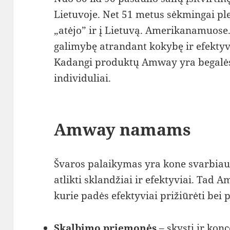
Lietuvoje. Net 51 metus sėkmingai pl
„atėjo” ir į Lietuvą. Amerikanamuose
galimybę atrandant kokybę ir efektyvų
Kadangi produktų Amway yra begalės,
individuliai.
Amway namams
Švaros palaikymas yra kone svarbiaus
atlikti sklandžiai ir efektyviai. Tad
kurie padės efektyviai prižiūrėti bei
Skalbimo priemonės
– skysti ir kon