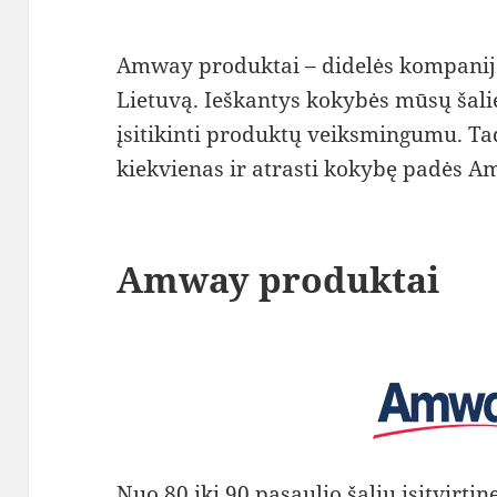
Amway produktai – didelės kompanijos
Lietuvą. Ieškantys kokybės mūsų šalies 
įsitikinti produktų veiksmingumu. Ta
kiekvienas ir atrasti kokybę padės 
Amway produktai
Nuo 80 iki 90 pasaulio šalių įsitvirti