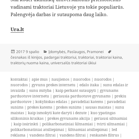
vadinami traktoriai Lietuvoje yra tokie populiarūs.
Palengvėja darbas ir sutaupoma daug laiko.
Ura.lt
Paskelbta
Kategorijos
Žymos
2017 9 spalio
Įdomybės
,
Paslaugos
,
Pramonei
česnakas iš kinijos
,
padargai traktoriui
,
traktoriai
,
traktoriai kaina
,
traktorių nuoma kaina
,
universalūs traktoriai ūkiui
kontaktai
|
apie mus
|
naujienos
|
nuorodos
|
nuorodos
|
nuorodos
|
gyvunu prekes internetu
|
edalo itaka
|
sunu edalas ir
isvaizda
|
sunu mityba
|
kaip perkant sutaupyti
|
gyvunams
parduotuve internetu
|
geriausia parduotuve gyvunams
|
prekiu
parduotuve
|
kokybiskas edalas
|
pavadeliai katems
|
pavadeliai
sunims
|
prekes katems
|
prekes sunims
|
sausas maistas
|
sunu
maistas
|
kaip ismokyti kate daryti i dezute
|
kuo ypatingas
silikoninis kraikas
|
prekes gyvunams akcija
|
geriausi siltnamiai
|
kaip issirinkti
|
polikarbonatiniai šiltnamiai
|
tvirti siltnamiai
|
polikarbonatiniai atsiliepimai
|
šiltnamiai atsiliepimai
|
led
reklama
|
vandens filtrai
|
vandens filtrai
|
renkamės filtrus
|