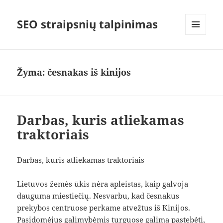
SEO straipsnių talpinimas
MENIU
IR
VALDIKLIAI
Žyma:
česnakas iš kinijos
Darbas, kuris atliekamas
traktoriais
Darbas, kuris atliekamas traktoriais
Lietuvos žemės ūkis nėra apleistas, kaip galvoja
dauguma miestiečių. Nesvarbu, kad česnakus
prekybos centruose perkame atvežtus iš Kinijos.
Pasidomėjus galimybėmis turguose galima pastebėti,