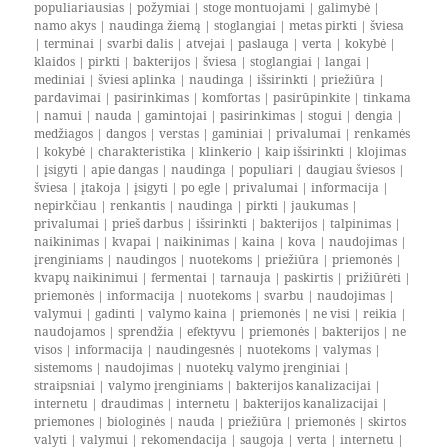
populiariausias
|
požymiai
|
stoge montuojami
|
galimybė
|
namo akys
|
naudinga žiemą
|
stoglangiai
|
metas pirkti
|
šviesa
|
terminai
|
svarbi dalis
|
atvejai
|
paslauga
|
verta
|
kokybė
|
klaidos
|
pirkti
|
bakterijos
|
šviesa
|
stoglangiai
|
langai
|
mediniai
|
šviesi aplinka
|
naudinga
|
išsirinkti
|
priežiūra
|
pardavimai
|
pasirinkimas
|
komfortas
|
pasirūpinkite
|
tinkama
|
namui
|
nauda
|
gamintojai
|
pasirinkimas
|
stogui
|
dengia
|
medžiagos
|
dangos
|
verstas
|
gaminiai
|
privalumai
|
renkamės
|
kokybė
|
charakteristika
|
klinkerio
|
kaip išsirinkti
|
klojimas
|
įsigyti
|
apie dangas
|
naudinga
|
populiari
|
daugiau šviesos
|
šviesa
|
įtakoja
|
įsigyti
|
po egle
|
privalumai
|
informacija
|
nepirkčiau
|
renkantis
|
naudinga
|
pirkti
|
jaukumas
|
privalumai
|
prieš darbus
|
išsirinkti
|
bakterijos
|
talpinimas
|
naikinimas
|
kvapai
|
naikinimas
|
kaina
|
kova
|
naudojimas
|
įrenginiams
|
naudingos
|
nuotekoms
|
priežiūra
|
priemonės
|
kvapų naikinimui
|
fermentai
|
tarnauja
|
paskirtis
|
prižiūrėti
|
priemonės
|
informacija
|
nuotekoms
|
svarbu
|
naudojimas
|
valymui
|
gadinti
|
valymo kaina
|
priemonės
|
ne visi
|
reikia
|
naudojamos
|
sprendžia
|
efektyvu
|
priemonės
|
bakterijos
|
ne
visos
|
informacija
|
naudingesnės
|
nuotekoms
|
valymas
|
sistemoms
|
naudojimas
|
nuotekų valymo įrenginiai
|
straipsniai
|
valymo įrenginiams
|
bakterijos kanalizacijai
|
internetu
|
draudimas
|
internetu
|
bakterijos kanalizacijai
|
priemones
|
biologinės
|
nauda
|
priežiūra
|
priemonės
|
skirtos
valyti
|
valymui
|
rekomendacija
|
saugoja
|
verta
|
internetu
|