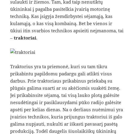
sulaukti ir žiemos. Tam, kad taip nenutiktų
ūkininkai į pagalba pasitelkia įvairią motorinę
techniką. Kas įsigyja žemdirbystei sėjamąją, kas
kulamąją, o kas visą kombainą. Bet be vienos ir
ūkiui itin svarbios technikos apsieiti neįmanoma, tai
–
traktoriai
.
Traktorius yra ta priemonė, kuri su tam tikru
prikabintu papildomu padargu gali atlikti visus
darbus. Prie traktoriaus prikabinus priekabą su
plūgais galima suarti ar su akėčiomis suakėti žemę.
Jei prikabinsite sėjamą, tai visą lauko plotą galėsite
nesudėtingai ir pasiklausydami pūko radijo galėsite
apsėti per kelias dienas. Na o derliaus nuėmimui yra
įvairios technikos, kuria prijungus traktoriui iš galo
galima nupjauti, nukulti ar iškasti pavasarį pasėtą
produkciją. Todėl daugelis šiuolaikiškų ūkininkų