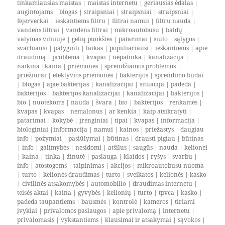
tinkamiausias maistas
|
maistas internetu
|
geriausias ėdalas
|
augintojams
|
blogas
|
straipsniai
|
straipsniai
|
straipsniai
|
fejerverkai
|
ieskantiems filtru
|
filtrai namui
|
filtru nauda
|
vandens filtrai
|
vandens filtrai
|
mikroautobusu
|
baldų
valymas vilniuje
|
gėlių puokštės
|
patarimai
|
siūlo
|
sąlygos
|
svarbiausi
|
palyginti
|
laikas
|
populiariausi
|
ieškantiems
|
apie
draudimą
|
problema
|
kvapai
|
nepatinka
|
kanalizacija
|
naikina
|
kaina
|
priemonės
|
sprendžiamos problemos
|
priežiūrai
|
efektyvios priemonės
|
bakterijos
|
sprendimo būdai
|
blogas
|
apie bakterijas
|
kanalizacijai
|
situacija
|
padeda
|
bakterijos
|
bakterijos kanalizacijai
|
kanalizacijai
|
bakterijos
|
bio
|
nuotekoms
|
nauda
|
švara
|
bio
|
bakterijos
|
renkamės
|
kvapas
|
kvapas
|
nemalonus
|
ar kenkia
|
kaip atsikratyti
|
patarimai
|
kokybė
|
įrenginiai
|
tipai
|
kvapas
|
informacija
|
biologiniai
|
informacija
|
namui
|
kainos
|
priežastys
|
daugiau
info
|
požymiai
|
pasiūlymai
|
būtinas
|
drausti pigiau
|
būtinas
|
info
|
galimybės
|
nesidomi
|
atšilus
|
saugūs
|
nauda
|
kelionei
|
kaina
|
tinka
|
žinutė
|
paslauga
|
klaidos
|
ryšys
|
svarbu
|
info
|
atostogoms
|
talpinimas
|
akcijos
|
mikroautobusu nuoma
|
turto
|
kelionės draudimas
|
turto
|
sveikatos
|
kelionės
|
kasko
|
civilinės atsakomybės
|
automobilio
|
draudimas internetu
|
teisės aktai
|
kaina
|
gyvybės
|
kelionių
|
turto
|
tpvca
|
kasko
|
padeda taupantiems
|
bausmės
|
kontrolė
|
kameros
|
tiriami
įvykiai
|
privalomos paslaugos
|
apie privalomą
|
internetu
|
privalomasis
|
vykstantiems
|
klausimai ir atsakymai
|
sąvokos
|