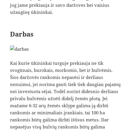
jog jame prekiauja ir savo daržoves bei vaisius
užauginę ūkininkai.
Darbas
Kai kurie ūkininkai turguje prekiauja ne tik
svogūnais, burokais, morkomis, bet ir bulvėmis.
Šios daržovės rankomis nepasėsi ir derliaus
nenuimsi, jei norima gauti šiek tiek daugiau pajamų
nei investuota sėjai. Todėl norint didesnio derliaus
privalu bulvėmis užsėti didelį žemės plotą. Jei
mažame 6-32 arų žemės sklype galima ją dirbti
rankomis ar minimaliais įrankiais, tai 100 ha
rankomis būtų galima dirbti ištisus metus. Dar
nepasėjus visų bulvių rankomis būtų galima