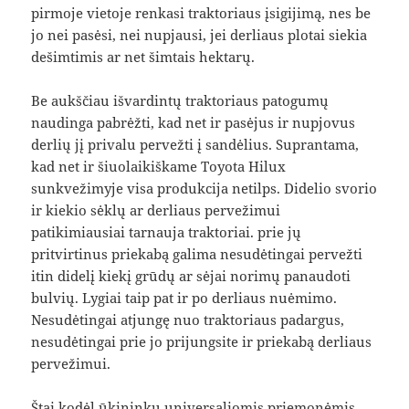
pirmoje vietoje renkasi traktoriaus įsigijimą, nes be
jo nei pasėsi, nei nupjausi, jei derliaus plotai siekia
dešimtimis ar net šimtais hektarų.
Be aukščiau išvardintų traktoriaus patogumų
naudinga pabrėžti, kad net ir pasėjus ir nupjovus
derlių jį privalu pervežti į sandėlius. Suprantama,
kad net ir šiuolaikiškame Toyota Hilux
sunkvežimyje visa produkcija netilps. Didelio svorio
ir kiekio sėklų ar derliaus pervežimui
patikimiausiai tarnauja traktoriai. prie jų
pritvirtinus priekabą galima nesudėtingai pervežti
itin didelį kiekį grūdų ar sėjai norimų panaudoti
bulvių. Lygiai taip pat ir po derliaus nuėmimo.
Nesudėtingai atjungę nuo traktoriaus padargus,
nesudėtingai prie jo prijungsite ir priekabą derliaus
pervežimui.
Štai kodėl ūkininkų universaliomis priemonėmis