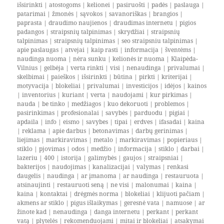
išsirinkti
|
atostogoms
|
kelionei
|
pasiruošti
|
padės
|
paslauga
|
patarimai
|
žmonės
|
sąvokos
|
savanoriškas
|
brangios
|
paprasta
|
draudimo naujienos
|
draudimas internetu
|
pigios
padangos
|
straipsnių talpinimas
|
skrydžiai
|
straipsnių
talpinimas
|
straipsnių talpinimas
|
seo straipsniu talpinimas
|
apie paslaugas
|
atvejai
|
kaip rasti
|
informacija
|
šventėms
|
naudinga nuoma
|
nėra sunku
|
kelionės ir nuoma
|
Klaipėda-
Vilnius
|
gelbėja
|
verta rinkti
|
visi
|
nenaudinga
|
privalumai
|
skelbimai
|
paieškos
|
išsirinkti
|
būtina
|
pirkti
|
kriterijai
|
motyvacija
|
blokeliai
|
privalumai
|
investicijos
|
idėjos
|
kainos
|
inventorius
|
kuriant
|
verta
|
naudojami
|
kur pirkimas
|
nauda
|
be tinko
|
medžiagos
|
kuo dekoruoti
|
problemos
|
pasirinkimas
|
profesionalai
|
savybės
|
parduodu
|
pigiai
|
apdaila
|
info
|
eismo
|
savybes
|
tipai
|
erdves
|
ifasadai
|
kaina
|
reklama
|
apie darbus
|
betonavimas
|
darbų gerinimas
|
liejimas
|
markiravimas
|
metalo
|
markiravimas
|
popieriaus
|
stiklo
|
pjovimas
|
odos
|
medžio
|
informacija
|
stiklo
|
darbai
|
lazeriu
|
400
|
istorija
|
galimybės
|
gaujos
|
straipsniai
|
bakterijos
|
naudojimas
|
kanalizacijai
|
valymas
|
renkasi
daugelis
|
naudinga
|
ar įmanoma
|
ar naudinga
|
restauruota
|
atsinaujinti
|
restauruoti seną
|
ne visi
|
malonumai
|
kaina
|
kaina
|
kontaktai
|
drėgmės norma
|
blokeliai
|
klijuoti pačiam
|
akmens ar stiklo
|
pigus išlaikymas
|
geresnė vata
|
namuose
|
ar
žinote kad
|
nenaudinga
|
danga internetu
|
perkant
|
perkant
vatą
|
plytelės
|
rekomenduojami
|
mitai ir blokeliai
|
atsakymai