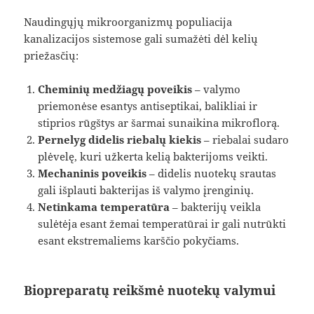
Naudingųjų mikroorganizmų populiacija
kanalizacijos sistemose gali sumažėti dėl kelių
priežasčių:
Cheminių medžiagų poveikis
– valymo
priemonėse esantys antiseptikai, balikliai ir
stiprios rūgštys ar šarmai sunaikina mikroflorą.
Pernelyg didelis riebalų kiekis
– riebalai sudaro
plėvelę, kuri užkerta kelią bakterijoms veikti.
Mechaninis poveikis
– didelis nuotekų srautas
gali išplauti bakterijas iš valymo įrenginių.
Netinkama temperatūra
– bakterijų veikla
sulėtėja esant žemai temperatūrai ir gali nutrūkti
esant ekstremaliems karščio pokyčiams.
Biopreparatų reikšmė nuotekų valymui