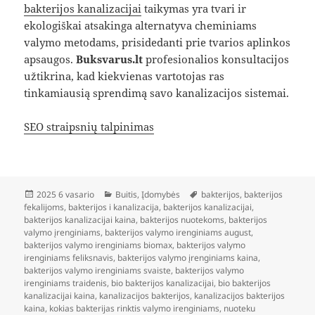
bakterijos kanalizacijai
taikymas yra tvari ir
ekologiškai atsakinga alternatyva cheminiams
valymo metodams, prisidedanti prie tvarios aplinkos
apsaugos.
Buksvarus.lt
profesionalios konsultacijos
užtikrina, kad kiekvienas vartotojas ras
tinkamiausią sprendimą savo kanalizacijos sistemai.
SEO straipsnių talpinimas
Paskelbta
Kategorijos
Žymos
2025 6 vasario
Buitis
,
Įdomybės
bakterijos
,
bakterijos
fekalijoms
,
bakterijos i kanalizacija
,
bakterijos kanalizacijai
,
bakterijos kanalizacijai kaina
,
bakterijos nuotekoms
,
bakterijos
valymo įrenginiams
,
bakterijos valymo irenginiams august
,
bakterijos valymo irenginiams biomax
,
bakterijos valymo
irenginiams feliksnavis
,
bakterijos valymo įrenginiams kaina
,
bakterijos valymo irenginiams svaiste
,
bakterijos valymo
irenginiams traidenis
,
bio bakterijos kanalizacijai
,
bio bakterijos
kanalizacijai kaina
,
kanalizacijos bakterijos
,
kanalizacijos bakterijos
kaina
,
kokias bakterijas rinktis valymo irenginiams
,
nuoteku