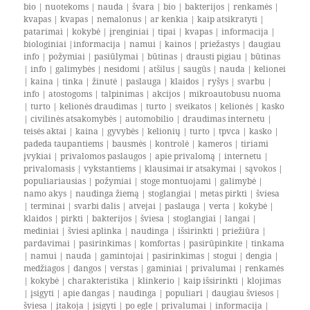
bio
|
nuotekoms
|
nauda
|
švara
|
bio
|
bakterijos
|
renkamės
|
kvapas
|
kvapas
|
nemalonus
|
ar kenkia
|
kaip atsikratyti
|
patarimai
|
kokybė
|
įrenginiai
|
tipai
|
kvapas
|
informacija
|
biologiniai
|
informacija
|
namui
|
kainos
|
priežastys
|
daugiau
info
|
požymiai
|
pasiūlymai
|
būtinas
|
drausti pigiau
|
būtinas
|
info
|
galimybės
|
nesidomi
|
atšilus
|
saugūs
|
nauda
|
kelionei
|
kaina
|
tinka
|
žinutė
|
paslauga
|
klaidos
|
ryšys
|
svarbu
|
info
|
atostogoms
|
talpinimas
|
akcijos
|
mikroautobusu nuoma
|
turto
|
kelionės draudimas
|
turto
|
sveikatos
|
kelionės
|
kasko
|
civilinės atsakomybės
|
automobilio
|
draudimas internetu
|
teisės aktai
|
kaina
|
gyvybės
|
kelionių
|
turto
|
tpvca
|
kasko
|
padeda taupantiems
|
bausmės
|
kontrolė
|
kameros
|
tiriami
įvykiai
|
privalomos paslaugos
|
apie privalomą
|
internetu
|
privalomasis
|
vykstantiems
|
klausimai ir atsakymai
|
sąvokos
|
populiariausias
|
požymiai
|
stoge montuojami
|
galimybė
|
namo akys
|
naudinga žiemą
|
stoglangiai
|
metas pirkti
|
šviesa
|
terminai
|
svarbi dalis
|
atvejai
|
paslauga
|
verta
|
kokybė
|
klaidos
|
pirkti
|
bakterijos
|
šviesa
|
stoglangiai
|
langai
|
mediniai
|
šviesi aplinka
|
naudinga
|
išsirinkti
|
priežiūra
|
pardavimai
|
pasirinkimas
|
komfortas
|
pasirūpinkite
|
tinkama
|
namui
|
nauda
|
gamintojai
|
pasirinkimas
|
stogui
|
dengia
|
medžiagos
|
dangos
|
verstas
|
gaminiai
|
privalumai
|
renkamės
|
kokybė
|
charakteristika
|
klinkerio
|
kaip išsirinkti
|
klojimas
|
įsigyti
|
apie dangas
|
naudinga
|
populiari
|
daugiau šviesos
|
šviesa
|
įtakoja
|
įsigyti
|
po egle
|
privalumai
|
informacija
|