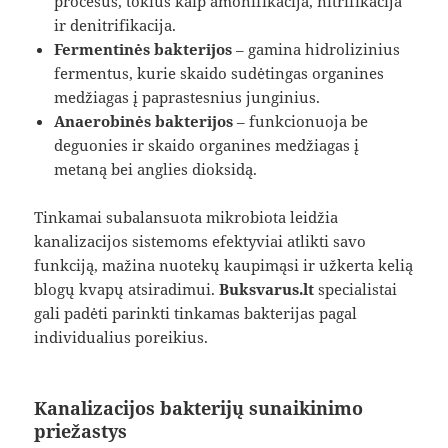
procesus, tokius kaip amonifikacija, nitrifikacija
ir denitrifikacija.
Fermentinės bakterijos
– gamina hidrolizinius
fermentus, kurie skaido sudėtingas organines
medžiagas į paprastesnius junginius.
Anaerobinės bakterijos
– funkcionuoja be
deguonies ir skaido organines medžiagas į
metaną bei anglies dioksidą.
Tinkamai subalansuota mikrobiota leidžia
kanalizacijos sistemoms efektyviai atlikti savo
funkciją, mažina nuotekų kaupimąsi ir užkerta kelią
blogų kvapų atsiradimui.
Buksvarus.lt
specialistai
gali padėti parinkti tinkamas bakterijas pagal
individualius poreikius.
Kanalizacijos bakterijų sunaikinimo
priežastys