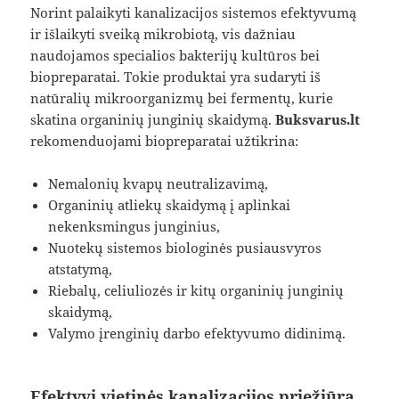
Norint palaikyti kanalizacijos sistemos efektyvumą
ir išlaikyti sveiką mikrobiotą, vis dažniau
naudojamos specialios bakterijų kultūros bei
biopreparatai. Tokie produktai yra sudaryti iš
natūralių mikroorganizmų bei fermentų, kurie
skatina organinių junginių skaidymą.
Buksvarus.lt
rekomenduojami biopreparatai užtikrina:
Nemalonių kvapų neutralizavimą,
Organinių atliekų skaidymą į aplinkai
nekenksmingus junginius,
Nuotekų sistemos biologinės pusiausvyros
atstatymą,
Riebalų, celiuliozės ir kitų organinių junginių
skaidymą,
Valymo įrenginių darbo efektyvumo didinimą.
Efektyvi vietinės kanalizacijos priežiūra