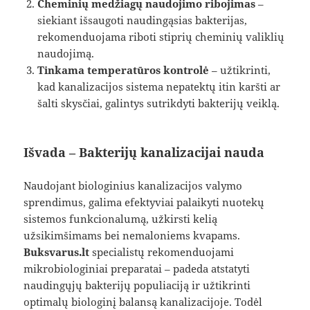
Cheminių medžiagų naudojimo ribojimas
–
siekiant išsaugoti naudingąsias bakterijas,
rekomenduojama riboti stiprių cheminių valiklių
naudojimą.
Tinkama temperatūros kontrolė
– užtikrinti,
kad kanalizacijos sistema nepatektų itin karšti ar
šalti skysčiai, galintys sutrikdyti bakterijų veiklą.
Išvada – Bakterijų kanalizacijai nauda
Naudojant biologinius kanalizacijos valymo
sprendimus, galima efektyviai palaikyti nuotekų
sistemos funkcionalumą, užkirsti kelią
užsikimšimams bei nemaloniems kvapams.
Buksvarus.lt
specialistų rekomenduojami
mikrobiologiniai preparatai – padeda atstatyti
naudingųjų bakterijų populiaciją ir užtikrinti
optimalų biologinį balansą kanalizacijoje. Todėl