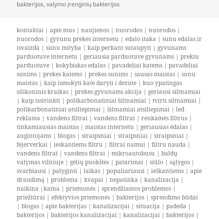
bakterijos
,
valymo įrenginių bakterijos
kontaktai
|
apie mus
|
naujienos
|
nuorodos
|
nuorodos
|
nuorodos
|
gyvunu prekes internetu
|
edalo itaka
|
sunu edalas ir
isvaizda
|
sunu mityba
|
kaip perkant sutaupyti
|
gyvunams
parduotuve internetu
|
geriausia parduotuve gyvunams
|
prekiu
parduotuve
|
kokybiskas edalas
|
pavadeliai katems
|
pavadeliai
sunims
|
prekes katems
|
prekes sunims
|
sausas maistas
|
sunu
maistas
|
kaip ismokyti kate daryti i dezute
|
kuo ypatingas
silikoninis kraikas
|
prekes gyvunams akcija
|
geriausi siltnamiai
|
kaip issirinkti
|
polikarbonatiniai šiltnamiai
|
tvirti siltnamiai
|
polikarbonatiniai atsiliepimai
|
šiltnamiai atsiliepimai
|
led
reklama
|
vandens filtrai
|
vandens filtrai
|
renkamės filtrus
|
tinkamiausias maistas
|
maistas internetu
|
geriausias ėdalas
|
augintojams
|
blogas
|
straipsniai
|
straipsniai
|
straipsniai
|
fejerverkai
|
ieskantiems filtru
|
filtrai namui
|
filtru nauda
|
vandens filtrai
|
vandens filtrai
|
mikroautobusu
|
baldų
valymas vilniuje
|
gėlių puokštės
|
patarimai
|
siūlo
|
sąlygos
|
svarbiausi
|
palyginti
|
laikas
|
populiariausi
|
ieškantiems
|
apie
draudimą
|
problema
|
kvapai
|
nepatinka
|
kanalizacija
|
naikina
|
kaina
|
priemonės
|
sprendžiamos problemos
|
priežiūrai
|
efektyvios priemonės
|
bakterijos
|
sprendimo būdai
|
blogas
|
apie bakterijas
|
kanalizacijai
|
situacija
|
padeda
|
bakterijos
|
bakterijos kanalizacijai
|
kanalizacijai
|
bakterijos
|