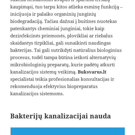
kaupimąsi, tuo tarpu kitos atlieka esminę funkciją –
inicijuoja ir palaiko organinių junginių
biodegradaciją. Tačiau dažnai į buitines nuotekas
patenkantys cheminiai junginiai, tokie kaip
dezinfekcinės priemonės, plovikliai ar riebalus
skaidantys tirpikliai, gali sunaikinti naudingas
bakterijas. Tai gali sutrikdyti natūralius biologinius
procesus, todėl tampa būtina ieškoti alternatyvių
mikrobiologinių preparatų, kurie padėtų atkurti
kanalizacijos sistemų veikimą.
Buksvarus.lt
specialistai teikia profesionalias konsultacijas ir
rekomenduoja efektyvius biopreparatus
kanalizacijos sistemoms.
Bakterijų kanalizacijai nauda