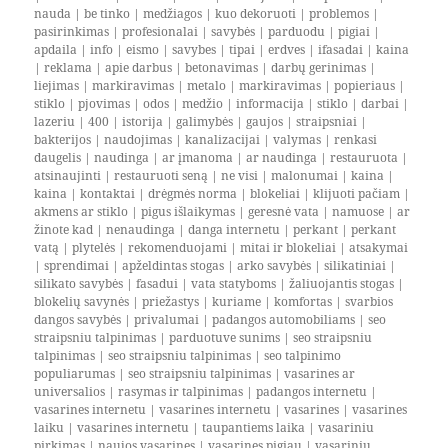
nauda
|
be tinko
|
medžiagos
|
kuo dekoruoti
|
problemos
|
pasirinkimas
|
profesionalai
|
savybės
|
parduodu
|
pigiai
|
apdaila
|
info
|
eismo
|
savybes
|
tipai
|
erdves
|
ifasadai
|
kaina
|
reklama
|
apie darbus
|
betonavimas
|
darbų gerinimas
|
liejimas
|
markiravimas
|
metalo
|
markiravimas
|
popieriaus
|
stiklo
|
pjovimas
|
odos
|
medžio
|
informacija
|
stiklo
|
darbai
|
lazeriu
|
400
|
istorija
|
galimybės
|
gaujos
|
straipsniai
|
bakterijos
|
naudojimas
|
kanalizacijai
|
valymas
|
renkasi
daugelis
|
naudinga
|
ar įmanoma
|
ar naudinga
|
restauruota
|
atsinaujinti
|
restauruoti seną
|
ne visi
|
malonumai
|
kaina
|
kaina
|
kontaktai
|
drėgmės norma
|
blokeliai
|
klijuoti pačiam
|
akmens ar stiklo
|
pigus išlaikymas
|
geresnė vata
|
namuose
|
ar
žinote kad
|
nenaudinga
|
danga internetu
|
perkant
|
perkant
vatą
|
plytelės
|
rekomenduojami
|
mitai ir blokeliai
|
atsakymai
|
sprendimai
|
apželdintas stogas
|
arko savybės
|
silikatiniai
|
silikato savybės
|
fasadui
|
vata statyboms
|
žaliuojantis stogas
|
blokelių savynės
|
priežastys
|
kuriame
|
komfortas
|
svarbios
dangos savybės
|
privalumai
|
padangos automobiliams
|
seo
straipsniu talpinimas
|
parduotuve sunims
|
seo straipsniu
talpinimas
|
seo straipsniu talpinimas
|
seo talpinimo
populiarumas
|
seo straipsniu talpinimas
|
vasarines ar
universalios
|
rasymas ir talpinimas
|
padangos internetu
|
vasarines internetu
|
vasarines internetu
|
vasarines
|
vasarines
laiku
|
vasarines internetu
|
taupantiems laika
|
vasariniu
pirkimas
|
naujos vasarines
|
vasarines pigiau
|
vasariniu