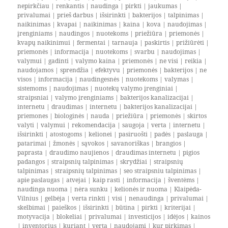
nepirkčiau
|
renkantis
|
naudinga
|
pirkti
|
jaukumas
|
privalumai
|
prieš darbus
|
išsirinkti
|
bakterijos
|
talpinimas
|
naikinimas
|
kvapai
|
naikinimas
|
kaina
|
kova
|
naudojimas
|
įrenginiams
|
naudingos
|
nuotekoms
|
priežiūra
|
priemonės
|
kvapų naikinimui
|
fermentai
|
tarnauja
|
paskirtis
|
prižiūrėti
|
priemonės
|
informacija
|
nuotekoms
|
svarbu
|
naudojimas
|
valymui
|
gadinti
|
valymo kaina
|
priemonės
|
ne visi
|
reikia
|
naudojamos
|
sprendžia
|
efektyvu
|
priemonės
|
bakterijos
|
ne
visos
|
informacija
|
naudingesnės
|
nuotekoms
|
valymas
|
sistemoms
|
naudojimas
|
nuotekų valymo įrenginiai
|
straipsniai
|
valymo įrenginiams
|
bakterijos kanalizacijai
|
internetu
|
draudimas
|
internetu
|
bakterijos kanalizacijai
|
priemones
|
biologinės
|
nauda
|
priežiūra
|
priemonės
|
skirtos
valyti
|
valymui
|
rekomendacija
|
saugoja
|
verta
|
internetu
|
išsirinkti
|
atostogoms
|
kelionei
|
pasiruošti
|
padės
|
paslauga
|
patarimai
|
žmonės
|
sąvokos
|
savanoriškas
|
brangios
|
paprasta
|
draudimo naujienos
|
draudimas internetu
|
pigios
padangos
|
straipsnių talpinimas
|
skrydžiai
|
straipsnių
talpinimas
|
straipsnių talpinimas
|
seo straipsniu talpinimas
|
apie paslaugas
|
atvejai
|
kaip rasti
|
informacija
|
šventėms
|
naudinga nuoma
|
nėra sunku
|
kelionės ir nuoma
|
Klaipėda-
Vilnius
|
gelbėja
|
verta rinkti
|
visi
|
nenaudinga
|
privalumai
|
skelbimai
|
paieškos
|
išsirinkti
|
būtina
|
pirkti
|
kriterijai
|
motyvacija
|
blokeliai
|
privalumai
|
investicijos
|
idėjos
|
kainos
|
inventorius
|
kuriant
|
verta
|
naudojami
|
kur pirkimas
|