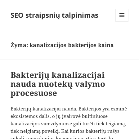
SEO straipsnių talpinimas
MENIU
IR
VALDIKLIAI
Žyma:
kanalizacijos bakterijos kaina
Bakterijų kanalizacijai
nauda nuotekų valymo
procesuose
Bakterijų kanalizacijai nauda. Bakterijos yra esminė
ekosistemos dalis, o jų įvairovė buitiniuose
kanalizacijos vamzdynuose gali turėti tiek teigiamą,
tiek neigiamą poveikį. Kai kurios bakterijų rūšys
sukelia nemalonius kvapus ir spartina teršalų