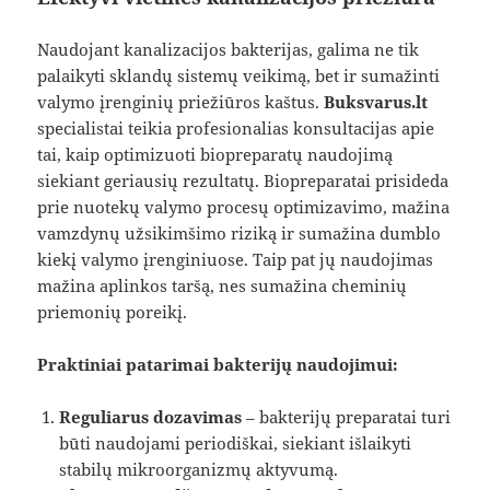
Naudojant kanalizacijos bakterijas, galima ne tik
palaikyti sklandų sistemų veikimą, bet ir sumažinti
valymo įrenginių priežiūros kaštus.
Buksvarus.lt
specialistai teikia profesionalias konsultacijas apie
tai, kaip optimizuoti biopreparatų naudojimą
siekiant geriausių rezultatų. Biopreparatai prisideda
prie nuotekų valymo procesų optimizavimo, mažina
vamzdynų užsikimšimo riziką ir sumažina dumblo
kiekį valymo įrenginiuose. Taip pat jų naudojimas
mažina aplinkos taršą, nes sumažina cheminių
priemonių poreikį.
Praktiniai patarimai bakterijų naudojimui:
Reguliarus dozavimas
– bakterijų preparatai turi
būti naudojami periodiškai, siekiant išlaikyti
stabilų mikroorganizmų aktyvumą.