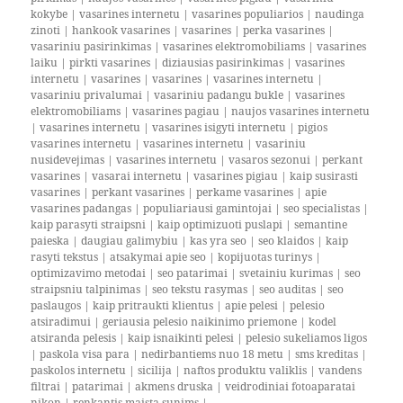
kokybe
|
vasarines internetu
|
vasarines populiarios
|
naudinga
zinoti
|
hankook vasarines
|
vasarines
|
perka vasarines
|
vasariniu pasirinkimas
|
vasarines elektromobiliams
|
vasarines
laiku
|
pirkti vasarines
|
diziausias pasirinkimas
|
vasarines
internetu
|
vasarines
|
vasarines
|
vasarines internetu
|
vasariniu privalumai
|
vasariniu padangu bukle
|
vasarines
elektromobiliams
|
vasarines pagiau
|
naujos vasarines internetu
|
vasarines internetu
|
vasarines isigyti internetu
|
pigios
vasarines internetu
|
vasarines internetu
|
vasariniu
nusidevejimas
|
vasarines internetu
|
vasaros sezonui
|
perkant
vasarines
|
vasarai internetu
|
vasarines pigiau
|
kaip susirasti
vasarines
|
perkant vasarines
|
perkame vasarines
|
apie
vasarines padangas
|
populiariausi gamintojai
|
seo specialistas
|
kaip parasyti straipsni
|
kaip optimizuoti puslapi
|
semantine
paieska
|
daugiau galimybiu
|
kas yra seo
|
seo klaidos
|
kaip
rasyti tekstus
|
atsakymai apie seo
|
kopijuotas turinys
|
optimizavimo metodai
|
seo patarimai
|
svetainiu kurimas
|
seo
straipsniu talpinimas
|
seo tekstu rasymas
|
seo auditas
|
seo
paslaugos
|
kaip pritraukti klientus
|
apie pelesi
|
pelesio
atsiradimui
|
geriausia pelesio naikinimo priemone
|
kodel
atsiranda pelesis
|
kaip isnaikinti pelesi
|
pelesio sukeliamos ligos
|
paskola visa para
|
nedirbantiems nuo 18 metu
|
sms kreditas
|
paskolos internetu
|
sicilija
|
naftos produktu valiklis
|
vandens
filtrai
|
patarimai
|
akmens druska
|
veidrodiniai fotoaparatai
nikon
|
renkantis maista sunims
|