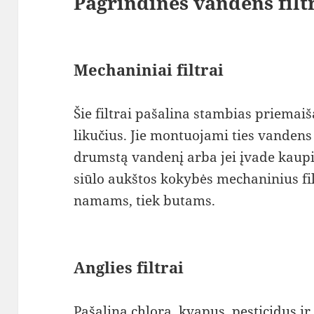
Pagrindinės vandens fil
Mechaniniai filtrai
Šie filtrai pašalina stambias priemaiš
likučius. Jie montuojami ties vandens
drumstą vandenį arba jei įvade kaup
siūlo aukštos kokybės mechaninius fil
namams, tiek butams.
Anglies filtrai
Pašalina chlorą, kvapus, pesticidus ir