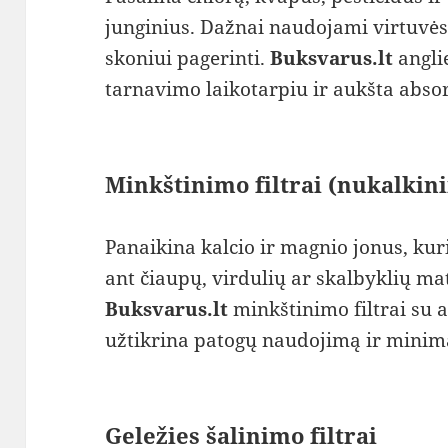
junginius. Dažnai naudojami virtuvė
skoniui pagerinti.
Buksvarus.lt
anglie
tarnavimo laikotarpiu ir aukšta abso
Minkštinimo filtrai (nukalkin
Panaikina kalcio ir magnio jonus, ku
ant čiaupų, virdulių ar skalbyklių ma
Buksvarus.lt
minkštinimo filtrai su 
užtikrina patogų naudojimą ir minim
Geležies šalinimo filtrai