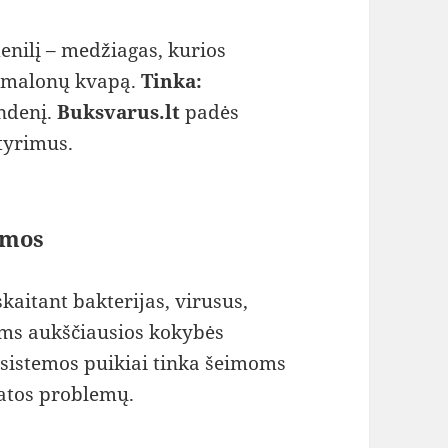
enilį – medžiagas, kurios
nemalonų kvapą.
Tinka:
andenį.
Buksvarus.lt
padės
 tyrimus.
emos
skaitant bakterijas, virusus,
ms aukščiausios kokybės
sistemos puikiai tinka šeimoms
katos problemų.