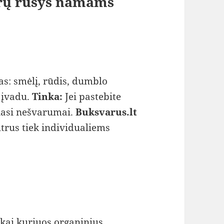
trų rūšys namams
as: smėlį, rūdis, dumblo
 įvadu.
Tinka:
Jei pastebite
iasi nešvarumai.
Buksvarus.lt
trus tiek individualiems
 kai kuriuos organinius