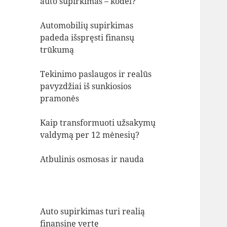
auto supirkimas – kodėl?
Automobilių supirkimas
padeda išspręsti finansų
trūkumą
Tekinimo paslaugos ir realūs
pavyzdžiai iš sunkiosios
pramonės
Kaip transformuoti užsakymų
valdymą per 12 mėnesių?
Atbulinis osmosas ir nauda
Auto supirkimas turi realią
finansinę vertę