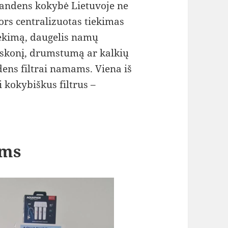
andens kokybė Lietuvoje ne
Nors centralizuotas tiekimas
iekimą, daugelis namų
skonį, drumstumą ar kalkių
dens filtrai namams. Viena iš
i kokybiškus filtrus –
ams