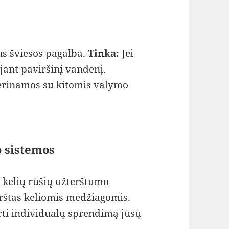
us šviesos pagalba.
Tinka:
Jei
jant paviršinį vandenį.
derinamos su kitomis valymo
 sistemos
ti kelių rūšių užterštumo
rštas keliomis medžiagomis.
rti individualų sprendimą jūsų