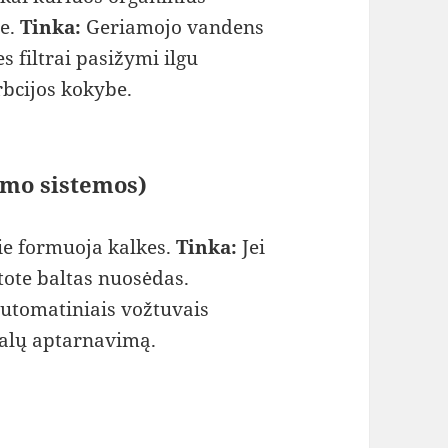
se.
Tinka:
Geriamojo vandens
s filtrai pasižymi ilgu
rbcijos kokybe.
imo sistemos)
rie formuoja kalkes.
Tinka:
Jei
tote baltas nuosėdas.
automatiniais vožtuvais
alų aptarnavimą.