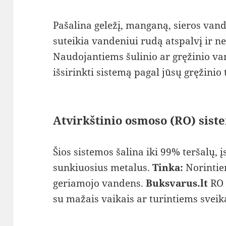
Pašalina geležį, manganą, sieros vand
suteikia vandeniui rudą atspalvį ir 
Naudojantiems šulinio ar gręžinio v
išsirinkti sistemą pagal jūsų gręžinio
Atvirkštinio osmoso (RO) sist
Šios sistemos šalina iki 99% teršalų, į
sunkiuosius metalus.
Tinka:
Norintie
geriamojo vandens.
Buksvarus.lt
RO 
su mažais vaikais ar turintiems svei