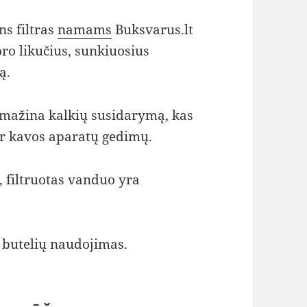
s filtras
namams
Buksvarus.lt
ro likučius, sunkiuosius
ą.
i mažina kalkių susidarymą, kas
 ar kavos aparatų gedimų.
 filtruotas vanduo yra
 butelių naudojimas.