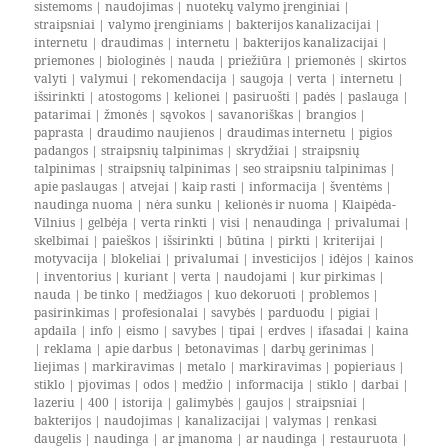
sistemoms
|
naudojimas
|
nuotekų valymo įrenginiai
|
straipsniai
|
valymo įrenginiams
|
bakterijos kanalizacijai
|
internetu
|
draudimas
|
internetu
|
bakterijos kanalizacijai
|
priemones
|
biologinės
|
nauda
|
priežiūra
|
priemonės
|
skirtos
valyti
|
valymui
|
rekomendacija
|
saugoja
|
verta
|
internetu
|
išsirinkti
|
atostogoms
|
kelionei
|
pasiruošti
|
padės
|
paslauga
|
patarimai
|
žmonės
|
sąvokos
|
savanoriškas
|
brangios
|
paprasta
|
draudimo naujienos
|
draudimas internetu
|
pigios
padangos
|
straipsnių talpinimas
|
skrydžiai
|
straipsnių
talpinimas
|
straipsnių talpinimas
|
seo straipsniu talpinimas
|
apie paslaugas
|
atvejai
|
kaip rasti
|
informacija
|
šventėms
|
naudinga nuoma
|
nėra sunku
|
kelionės ir nuoma
|
Klaipėda-
Vilnius
|
gelbėja
|
verta rinkti
|
visi
|
nenaudinga
|
privalumai
|
skelbimai
|
paieškos
|
išsirinkti
|
būtina
|
pirkti
|
kriterijai
|
motyvacija
|
blokeliai
|
privalumai
|
investicijos
|
idėjos
|
kainos
|
inventorius
|
kuriant
|
verta
|
naudojami
|
kur pirkimas
|
nauda
|
be tinko
|
medžiagos
|
kuo dekoruoti
|
problemos
|
pasirinkimas
|
profesionalai
|
savybės
|
parduodu
|
pigiai
|
apdaila
|
info
|
eismo
|
savybes
|
tipai
|
erdves
|
ifasadai
|
kaina
|
reklama
|
apie darbus
|
betonavimas
|
darbų gerinimas
|
liejimas
|
markiravimas
|
metalo
|
markiravimas
|
popieriaus
|
stiklo
|
pjovimas
|
odos
|
medžio
|
informacija
|
stiklo
|
darbai
|
lazeriu
|
400
|
istorija
|
galimybės
|
gaujos
|
straipsniai
|
bakterijos
|
naudojimas
|
kanalizacijai
|
valymas
|
renkasi
daugelis
|
naudinga
|
ar įmanoma
|
ar naudinga
|
restauruota
|