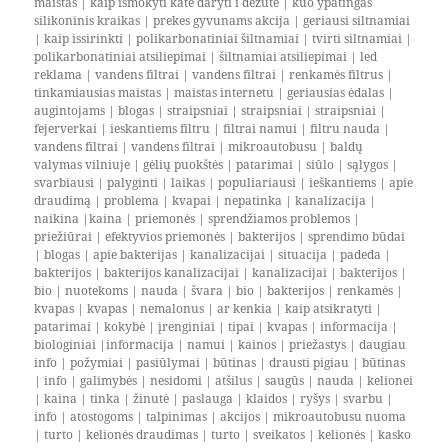
maistas
|
kaip ismokyti kate daryti i dezute
|
kuo ypatingas
silikoninis kraikas
|
prekes gyvunams akcija
|
geriausi siltnamiai
|
kaip issirinkti
|
polikarbonatiniai šiltnamiai
|
tvirti siltnamiai
|
polikarbonatiniai atsiliepimai
|
šiltnamiai atsiliepimai
|
led
reklama
|
vandens filtrai
|
vandens filtrai
|
renkamės filtrus
|
tinkamiausias maistas
|
maistas internetu
|
geriausias ėdalas
|
augintojams
|
blogas
|
straipsniai
|
straipsniai
|
straipsniai
|
fejerverkai
|
ieskantiems filtru
|
filtrai namui
|
filtru nauda
|
vandens filtrai
|
vandens filtrai
|
mikroautobusu
|
baldų
valymas vilniuje
|
gėlių puokštės
|
patarimai
|
siūlo
|
sąlygos
|
svarbiausi
|
palyginti
|
laikas
|
populiariausi
|
ieškantiems
|
apie
draudimą
|
problema
|
kvapai
|
nepatinka
|
kanalizacija
|
naikina
|
kaina
|
priemonės
|
sprendžiamos problemos
|
priežiūrai
|
efektyvios priemonės
|
bakterijos
|
sprendimo būdai
|
blogas
|
apie bakterijas
|
kanalizacijai
|
situacija
|
padeda
|
bakterijos
|
bakterijos kanalizacijai
|
kanalizacijai
|
bakterijos
|
bio
|
nuotekoms
|
nauda
|
švara
|
bio
|
bakterijos
|
renkamės
|
kvapas
|
kvapas
|
nemalonus
|
ar kenkia
|
kaip atsikratyti
|
patarimai
|
kokybė
|
įrenginiai
|
tipai
|
kvapas
|
informacija
|
biologiniai
|
informacija
|
namui
|
kainos
|
priežastys
|
daugiau
info
|
požymiai
|
pasiūlymai
|
būtinas
|
drausti pigiau
|
būtinas
|
info
|
galimybės
|
nesidomi
|
atšilus
|
saugūs
|
nauda
|
kelionei
|
kaina
|
tinka
|
žinutė
|
paslauga
|
klaidos
|
ryšys
|
svarbu
|
info
|
atostogoms
|
talpinimas
|
akcijos
|
mikroautobusu nuoma
|
turto
|
kelionės draudimas
|
turto
|
sveikatos
|
kelionės
|
kasko