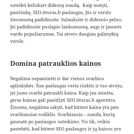
suteikti keliskart didesnę naudą. Kaip matyti,
pasirinkę, SEO.itturas.lt paslaugas, Jūs ir verslo
žinomumą padidinsite. Sulauksite ir didesnio pelno.
Jei padidinsite puslapio lankomumą, augs ir įmonės
vardo populiarumas. Tai atvers daugiau galimybių
versle.
Domina patrauklios kainos
Negalima nepaminėti ir dar vienos svarbios
aplinkybės. Šias paslaugas verta rinktis ir tuo atveju,
jei jums svarbi patraukli kaina. Kaip jau minėta,
geras kainas gali pasiūlyti SEO.itturas.lt agentūra.
Žinoma, negalima sakyti, kad būtent kaina yra pats
svarbiausias rodiklis. Svarbiausia – nauda, kurią
gaunate po paslaugos suteikimo. Vis tik, reikia
pastebėti, kad būtent SEO paslaugos ir jų kainos yra