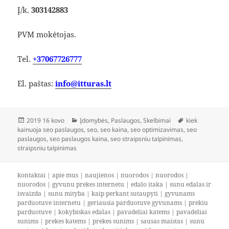
Į/k.
303142883
PVM mokėtojas.
Tel.
+37067726777
El. paštas:
info@itturas.lt
Paskelbta
Kategorijos
Žymos
2019 16 kovo
Įdomybės
,
Paslaugos
,
Skelbimai
kiek
kainuoja seo paslaugos
,
seo
,
seo kaina
,
seo optimizavimas
,
seo
paslaugos
,
seo paslaugos kaina
,
seo straipsniu talpinimas
,
straipsniu talpinimas
kontaktai
|
apie mus
|
naujienos
|
nuorodos
|
nuorodos
|
nuorodos
|
gyvunu prekes internetu
|
edalo itaka
|
sunu edalas ir
isvaizda
|
sunu mityba
|
kaip perkant sutaupyti
|
gyvunams
parduotuve internetu
|
geriausia parduotuve gyvunams
|
prekiu
parduotuve
|
kokybiskas edalas
|
pavadeliai katems
|
pavadeliai
sunims
|
prekes katems
|
prekes sunims
|
sausas maistas
|
sunu