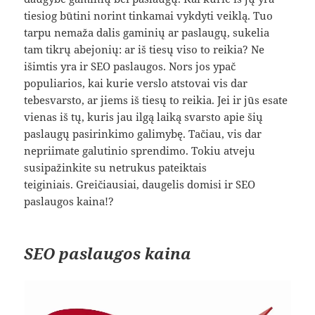
tiesiog būtini norint tinkamai vykdyti veiklą. Tuo
tarpu nemaža dalis gaminių ar paslaugų, sukelia
tam tikrų abejonių: ar iš tiesų viso to reikia? Ne
išimtis yra ir SEO paslaugos. Nors jos ypač
populiarios, kai kurie verslo atstovai vis dar
tebesvarsto, ar jiems iš tiesų to reikia. Jei ir jūs esate
vienas iš tų, kuris jau ilgą laiką svarsto apie šių
paslaugų pasirinkimo galimybę. Tačiau, vis dar
nepriimate galutinio sprendimo. Tokiu atveju
susipažinkite su netrukus pateiktais
teiginiais. Greičiausiai, daugelis domisi ir SEO
paslaugos kaina!?
SEO paslaugos kaina