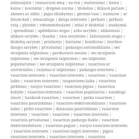
atsinaujinti
|
restauruoti seną
|
ne visi
|
malonumai
|
kaina
|
kaina
|
kontaktai
|
drėgmės norma
|
blokeliai
|
klijuoti pačiam
|
akmens ar stiklo
|
pigus išlaikymas
|
geresnė vata
|
namuose
|
ar
žinote kad
|
nenaudinga
|
danga internetu
|
perkant
|
perkant
vatą
|
plytelės
|
rekomenduojami
|
mitai ir blokeliai
|
atsakymai
|
sprendimai
|
apželdintas stogas
|
arko savybės
|
silikatiniai
|
silikato savybės
|
fasadui
|
vata statyboms
|
žaliuojantis stogas
|
blokelių savynės
|
priežastys
|
kuriame
|
komfortas
|
svarbios
dangos savybės
|
privalumai
|
padangos automobiliams
|
seo
straipsniu talpinimas
|
parduotuve sunims
|
seo straipsniu
talpinimas
|
seo straipsniu talpinimas
|
seo talpinimo
populiarumas
|
seo straipsniu talpinimas
|
vasarines ar
universalios
|
rasymas ir talpinimas
|
padangos internetu
|
vasarines internetu
|
vasarines internetu
|
vasarines
|
vasarines
laiku
|
vasarines internetu
|
taupantiems laika
|
vasariniu
pirkimas
|
naujos vasarines
|
vasarines pigiau
|
vasariniu
kokybe
|
vasarines internetu
|
vasarines populiarios
|
naudinga
zinoti
|
hankook vasarines
|
vasarines
|
perka vasarines
|
vasariniu pasirinkimas
|
vasarines elektromobiliams
|
vasarines
laiku
|
pirkti vasarines
|
diziausias pasirinkimas
|
vasarines
internetu
|
vasarines
|
vasarines
|
vasarines internetu
|
vasariniu privalumai
|
vasariniu padangu bukle
|
vasarines
elektromobiliams
|
vasarines pagiau
|
naujos vasarines internetu
|
vasarines internetu
|
vasarines isigyti internetu
|
pigios
vasarines internetu
|
vasarines internetu
|
vasariniu