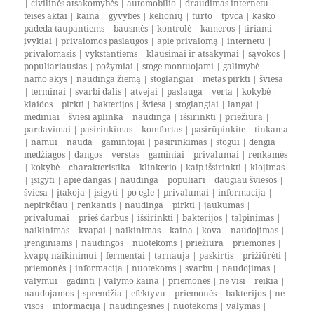
|
civilinės atsakomybės
|
automobilio
|
draudimas internetu
|
teisės aktai
|
kaina
|
gyvybės
|
kelionių
|
turto
|
tpvca
|
kasko
|
padeda taupantiems
|
bausmės
|
kontrolė
|
kameros
|
tiriami
įvykiai
|
privalomos paslaugos
|
apie privalomą
|
internetu
|
privalomasis
|
vykstantiems
|
klausimai ir atsakymai
|
sąvokos
|
populiariausias
|
požymiai
|
stoge montuojami
|
galimybė
|
namo akys
|
naudinga žiemą
|
stoglangiai
|
metas pirkti
|
šviesa
|
terminai
|
svarbi dalis
|
atvejai
|
paslauga
|
verta
|
kokybė
|
klaidos
|
pirkti
|
bakterijos
|
šviesa
|
stoglangiai
|
langai
|
mediniai
|
šviesi aplinka
|
naudinga
|
išsirinkti
|
priežiūra
|
pardavimai
|
pasirinkimas
|
komfortas
|
pasirūpinkite
|
tinkama
|
namui
|
nauda
|
gamintojai
|
pasirinkimas
|
stogui
|
dengia
|
medžiagos
|
dangos
|
verstas
|
gaminiai
|
privalumai
|
renkamės
|
kokybė
|
charakteristika
|
klinkerio
|
kaip išsirinkti
|
klojimas
|
įsigyti
|
apie dangas
|
naudinga
|
populiari
|
daugiau šviesos
|
šviesa
|
įtakoja
|
įsigyti
|
po egle
|
privalumai
|
informacija
|
nepirkčiau
|
renkantis
|
naudinga
|
pirkti
|
jaukumas
|
privalumai
|
prieš darbus
|
išsirinkti
|
bakterijos
|
talpinimas
|
naikinimas
|
kvapai
|
naikinimas
|
kaina
|
kova
|
naudojimas
|
įrenginiams
|
naudingos
|
nuotekoms
|
priežiūra
|
priemonės
|
kvapų naikinimui
|
fermentai
|
tarnauja
|
paskirtis
|
prižiūrėti
|
priemonės
|
informacija
|
nuotekoms
|
svarbu
|
naudojimas
|
valymui
|
gadinti
|
valymo kaina
|
priemonės
|
ne visi
|
reikia
|
naudojamos
|
sprendžia
|
efektyvu
|
priemonės
|
bakterijos
|
ne
visos
|
informacija
|
naudingesnės
|
nuotekoms
|
valymas
|