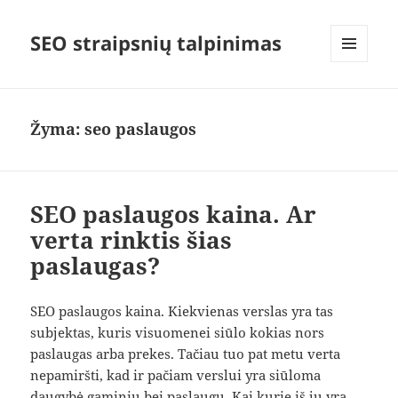
SEO straipsnių talpinimas
MENIU
IR
VALDIKLIAI
Žyma:
seo paslaugos
SEO paslaugos kaina. Ar
verta rinktis šias
paslaugas?
SEO paslaugos kaina. Kiekvienas verslas yra tas
subjektas, kuris visuomenei siūlo kokias nors
paslaugas arba prekes. Tačiau tuo pat metu verta
nepamiršti, kad ir pačiam verslui yra siūloma
daugybė gaminių bei paslaugų. Kai kurie iš jų yra