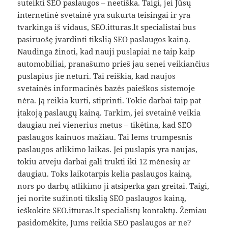
suteikti SEO paslaugos – neetiška. Taigi, jei Jūsų
internetinė svetainė yra sukurta teisingai ir yra
tvarkinga iš vidaus, SEO.itturas.lt specialistai bus
pasiruošę įvardinti tikslią SEO paslaugos kainą.
Naudinga žinoti, kad nauji puslapiai ne taip kaip
automobiliai, pranašumo prieš jau senei veikiančius
puslapius jie neturi. Tai reiškia, kad naujos
svetainės informacinės bazės paieškos sistemoje
nėra. Ją reikia kurti, stiprinti. Tokie darbai taip pat
įtakoją paslaugų kainą. Tarkim, jei svetainė veikia
daugiau nei vienerius metus – tikėtina, kad SEO
paslaugos kainuos mažiau. Tai lems trumpesnis
paslaugos atlikimo laikas. Jei puslapis yra naujas,
tokiu atveju darbai gali trukti iki 12 mėnesių ar
daugiau. Toks laikotarpis kelia paslaugos kainą,
nors po darbų atlikimo ji atsiperka gan greitai. Taigi,
jei norite sužinoti tikslią SEO paslaugos kainą,
ieškokite SEO.itturas.lt specialistų kontaktų. Žemiau
pasidomėkite, Jums reikia SEO paslaugos ar ne?