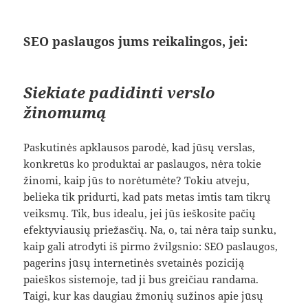
SEO paslaugos jums reikalingos, jei:
Siekiate padidinti verslo
žinomumą
Paskutinės apklausos parodė, kad jūsų verslas,
konkretūs ko produktai ar paslaugos, nėra tokie
žinomi, kaip jūs to norėtumėte? Tokiu atveju,
belieka tik pridurti, kad pats metas imtis tam tikrų
veiksmų. Tik, bus idealu, jei jūs ieškosite pačių
efektyviausių priežasčių. Na, o, tai nėra taip sunku,
kaip gali atrodyti iš pirmo žvilgsnio: SEO paslaugos,
pagerins jūsų internetinės svetainės poziciją
paieškos sistemoje, tad ji bus greičiau randama.
Taigi, kur kas daugiau žmonių sužinos apie jūsų