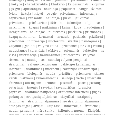
|
kokybė
|
charakteristika
|
klinkerio
|
kaip išsirinkti
|
klojimas
|
įsigyti
|
apie dangas
|
naudinga
|
populiari
|
daugiau šviesos
|
šviesa
|
įtakoja
|
įsigyti
|
po egle
|
privalumai
|
informacija
|
nepirkčiau
|
renkantis
|
naudinga
|
pirkti
|
jaukumas
|
privalumai
|
prieš darbus
|
išsirinkti
|
bakterijos
|
talpinimas
|
naikinimas
|
kvapai
|
naikinimas
|
kaina
|
kova
|
naudojimas
|
įrenginiams
|
naudingos
|
nuotekoms
|
priežiūra
|
priemonės
|
kvapų naikinimui
|
fermentai
|
tarnauja
|
paskirtis
|
prižiūrėti
|
priemonės
|
informacija
|
nuotekoms
|
svarbu
|
naudojimas
|
valymui
|
gadinti
|
valymo kaina
|
priemonės
|
ne visi
|
reikia
|
naudojamos
|
sprendžia
|
efektyvu
|
priemonės
|
bakterijos
|
ne
visos
|
informacija
|
naudingesnės
|
nuotekoms
|
valymas
|
sistemoms
|
naudojimas
|
nuotekų valymo įrenginiai
|
straipsniai
|
valymo įrenginiams
|
bakterijos kanalizacijai
|
internetu
|
draudimas
|
internetu
|
bakterijos kanalizacijai
|
priemones
|
biologinės
|
nauda
|
priežiūra
|
priemonės
|
skirtos
valyti
|
valymui
|
rekomendacija
|
saugoja
|
verta
|
internetu
|
išsirinkti
|
atostogoms
|
kelionei
|
pasiruošti
|
padės
|
paslauga
|
patarimai
|
žmonės
|
sąvokos
|
savanoriškas
|
brangios
|
paprasta
|
draudimo naujienos
|
draudimas internetu
|
pigios
padangos
|
straipsnių talpinimas
|
skrydžiai
|
straipsnių
talpinimas
|
straipsnių talpinimas
|
seo straipsniu talpinimas
|
apie paslaugas
|
atvejai
|
kaip rasti
|
informacija
|
šventėms
|
naudinga nuoma
|
nėra sunku
|
kelionės ir nuoma
|
Klaipėda-