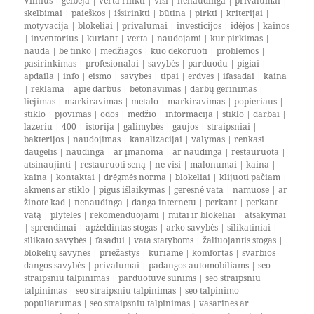
Vilnius
|
gelbėja
|
verta rinkti
|
visi
|
nenaudinga
|
privalumai
|
skelbimai
|
paieškos
|
išsirinkti
|
būtina
|
pirkti
|
kriterijai
|
motyvacija
|
blokeliai
|
privalumai
|
investicijos
|
idėjos
|
kainos
|
inventorius
|
kuriant
|
verta
|
naudojami
|
kur pirkimas
|
nauda
|
be tinko
|
medžiagos
|
kuo dekoruoti
|
problemos
|
pasirinkimas
|
profesionalai
|
savybės
|
parduodu
|
pigiai
|
apdaila
|
info
|
eismo
|
savybes
|
tipai
|
erdves
|
ifasadai
|
kaina
|
reklama
|
apie darbus
|
betonavimas
|
darbų gerinimas
|
liejimas
|
markiravimas
|
metalo
|
markiravimas
|
popieriaus
|
stiklo
|
pjovimas
|
odos
|
medžio
|
informacija
|
stiklo
|
darbai
|
lazeriu
|
400
|
istorija
|
galimybės
|
gaujos
|
straipsniai
|
bakterijos
|
naudojimas
|
kanalizacijai
|
valymas
|
renkasi
daugelis
|
naudinga
|
ar įmanoma
|
ar naudinga
|
restauruota
|
atsinaujinti
|
restauruoti seną
|
ne visi
|
malonumai
|
kaina
|
kaina
|
kontaktai
|
drėgmės norma
|
blokeliai
|
klijuoti pačiam
|
akmens ar stiklo
|
pigus išlaikymas
|
geresnė vata
|
namuose
|
ar
žinote kad
|
nenaudinga
|
danga internetu
|
perkant
|
perkant
vatą
|
plytelės
|
rekomenduojami
|
mitai ir blokeliai
|
atsakymai
|
sprendimai
|
apželdintas stogas
|
arko savybės
|
silikatiniai
|
silikato savybės
|
fasadui
|
vata statyboms
|
žaliuojantis stogas
|
blokelių savynės
|
priežastys
|
kuriame
|
komfortas
|
svarbios
dangos savybės
|
privalumai
|
padangos automobiliams
|
seo
straipsniu talpinimas
|
parduotuve sunims
|
seo straipsniu
talpinimas
|
seo straipsniu talpinimas
|
seo talpinimo
populiarumas
|
seo straipsniu talpinimas
|
vasarines ar