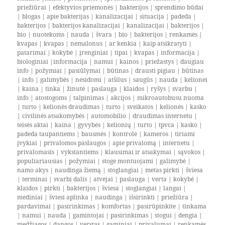
priežiūrai
|
efektyvios priemonės
|
bakterijos
|
sprendimo būdai
|
blogas
|
apie bakterijas
|
kanalizacijai
|
situacija
|
padeda
|
bakterijos
|
bakterijos kanalizacijai
|
kanalizacijai
|
bakterijos
|
bio
|
nuotekoms
|
nauda
|
švara
|
bio
|
bakterijos
|
renkamės
|
kvapas
|
kvapas
|
nemalonus
|
ar kenkia
|
kaip atsikratyti
|
patarimai
|
kokybė
|
įrenginiai
|
tipai
|
kvapas
|
informacija
|
biologiniai
|
informacija
|
namui
|
kainos
|
priežastys
|
daugiau
info
|
požymiai
|
pasiūlymai
|
būtinas
|
drausti pigiau
|
būtinas
|
info
|
galimybės
|
nesidomi
|
atšilus
|
saugūs
|
nauda
|
kelionei
|
kaina
|
tinka
|
žinutė
|
paslauga
|
klaidos
|
ryšys
|
svarbu
|
info
|
atostogoms
|
talpinimas
|
akcijos
|
mikroautobusu nuoma
|
turto
|
kelionės draudimas
|
turto
|
sveikatos
|
kelionės
|
kasko
|
civilinės atsakomybės
|
automobilio
|
draudimas internetu
|
teisės aktai
|
kaina
|
gyvybės
|
kelionių
|
turto
|
tpvca
|
kasko
|
padeda taupantiems
|
bausmės
|
kontrolė
|
kameros
|
tiriami
įvykiai
|
privalomos paslaugos
|
apie privalomą
|
internetu
|
privalomasis
|
vykstantiems
|
klausimai ir atsakymai
|
sąvokos
|
populiariausias
|
požymiai
|
stoge montuojami
|
galimybė
|
namo akys
|
naudinga žiemą
|
stoglangiai
|
metas pirkti
|
šviesa
|
terminai
|
svarbi dalis
|
atvejai
|
paslauga
|
verta
|
kokybė
|
klaidos
|
pirkti
|
bakterijos
|
šviesa
|
stoglangiai
|
langai
|
mediniai
|
šviesi aplinka
|
naudinga
|
išsirinkti
|
priežiūra
|
pardavimai
|
pasirinkimas
|
komfortas
|
pasirūpinkite
|
tinkama
|
namui
|
nauda
|
gamintojai
|
pasirinkimas
|
stogui
|
dengia
|
medžiagos
|
dangos
|
verstas
|
gaminiai
|
privalumai
|
renkamės