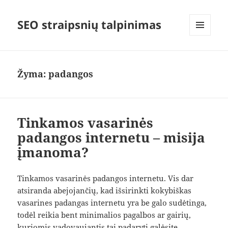
SEO straipsnių talpinimas
MENIU
IR
VALDIKLIAI
Žyma:
padangos
Tinkamos vasarinės
padangos internetu – misija
įmanoma?
Tinkamos vasarinės padangos internetu. Vis dar
atsiranda abejojančių, kad išsirinkti kokybiškas
vasarines padangas internetu yra be galo sudėtinga,
todėl reikia bent minimalios pagalbos ar gairių,
kuriomis vadovaujantis tai padaryti galėsite