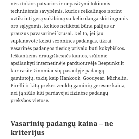
nėra tokios patvarios ir nepasižymi tokiomis
techninėmis savybėmis, kurios reikalingos norint
užtikrinti gerą sukibimą su kelio danga skirtingomis
oro sąlygomis, kokios netikėtai būna palijus ar
praūžus pavasarinei krušai. Dėl to, jei jau
suplanavote keisti sezonines padangas, tikrai
vasarinės padangos tiesiog privalo būti kokybiškos.
Ieškantiems draugiškesnės kainos, siūlome
apsilankyti internetinėje parduotuvėje Beepunkt.lt
kur rasite žinomiausių pasaulyje padangų
gamintojų, tokių kaip Hankook, Goodyear, Michelin,
Pirelli ir kitų prekės ženklų gaminių geresne kaina,
nei ją siūlo kiti pardavėjai fizinėse padangų
prekybos vietose.
Vasarinių padangų kaina – ne
kriterijus