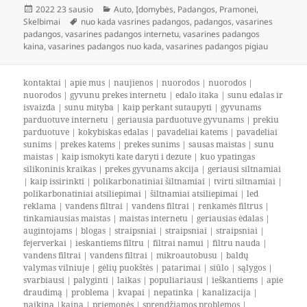
Paskelbta
Kategorijos
2022 23 sausio
Auto
,
Įdomybės
,
Padangos
,
Pramonei
,
Žymos
Skelbimai
nuo kada vasrines padangos
,
padangos
,
vasarines
padangos
,
vasarines padangos internetu
,
vasarines padangos
kaina
,
vasarines padangos nuo kada
,
vasarines padangos pigiau
kontaktai
|
apie mus
|
naujienos
|
nuorodos
|
nuorodos
|
nuorodos
|
gyvunu prekes internetu
|
edalo itaka
|
sunu edalas ir
isvaizda
|
sunu mityba
|
kaip perkant sutaupyti
|
gyvunams
parduotuve internetu
|
geriausia parduotuve gyvunams
|
prekiu
parduotuve
|
kokybiskas edalas
|
pavadeliai katems
|
pavadeliai
sunims
|
prekes katems
|
prekes sunims
|
sausas maistas
|
sunu
maistas
|
kaip ismokyti kate daryti i dezute
|
kuo ypatingas
silikoninis kraikas
|
prekes gyvunams akcija
|
geriausi siltnamiai
|
kaip issirinkti
|
polikarbonatiniai šiltnamiai
|
tvirti siltnamiai
|
polikarbonatiniai atsiliepimai
|
šiltnamiai atsiliepimai
|
led
reklama
|
vandens filtrai
|
vandens filtrai
|
renkamės filtrus
|
tinkamiausias maistas
|
maistas internetu
|
geriausias ėdalas
|
augintojams
|
blogas
|
straipsniai
|
straipsniai
|
straipsniai
|
fejerverkai
|
ieskantiems filtru
|
filtrai namui
|
filtru nauda
|
vandens filtrai
|
vandens filtrai
|
mikroautobusu
|
baldų
valymas vilniuje
|
gėlių puokštės
|
patarimai
|
siūlo
|
sąlygos
|
svarbiausi
|
palyginti
|
laikas
|
populiariausi
|
ieškantiems
|
apie
draudimą
|
problema
|
kvapai
|
nepatinka
|
kanalizacija
|
naikina
|
kaina
|
priemonės
|
sprendžiamos problemos
|