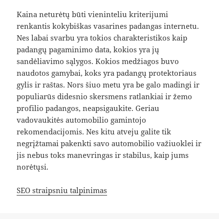
Kaina neturėtų būti vieninteliu kriterijumi
renkantis kokybiškas vasarines padangas internetu.
Nes labai svarbu yra tokios charakteristikos kaip
padangų pagaminimo data, kokios yra jų
sandėliavimo sąlygos. Kokios medžiagos buvo
naudotos gamybai, koks yra padangų protektoriaus
gylis ir raštas. Nors šiuo metu yra be galo madingi ir
populiarūs didesnio skersmens ratlankiai ir žemo
profilio padangos, neapsigaukite. Geriau
vadovaukitės automobilio gamintojo
rekomendacijomis. Nes kitu atveju galite tik
negrįžtamai pakenkti savo automobilio važiuoklei ir
jis nebus toks manevringas ir stabilus, kaip jums
norėtųsi.
SEO straipsniu talpinimas