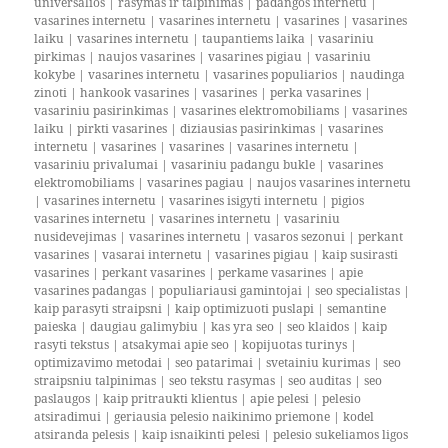
universalios
|
rasymas ir talpinimas
|
padangos internetu
|
vasarines internetu
|
vasarines internetu
|
vasarines
|
vasarines
laiku
|
vasarines internetu
|
taupantiems laika
|
vasariniu
pirkimas
|
naujos vasarines
|
vasarines pigiau
|
vasariniu
kokybe
|
vasarines internetu
|
vasarines populiarios
|
naudinga
zinoti
|
hankook vasarines
|
vasarines
|
perka vasarines
|
vasariniu pasirinkimas
|
vasarines elektromobiliams
|
vasarines
laiku
|
pirkti vasarines
|
diziausias pasirinkimas
|
vasarines
internetu
|
vasarines
|
vasarines
|
vasarines internetu
|
vasariniu privalumai
|
vasariniu padangu bukle
|
vasarines
elektromobiliams
|
vasarines pagiau
|
naujos vasarines internetu
|
vasarines internetu
|
vasarines isigyti internetu
|
pigios
vasarines internetu
|
vasarines internetu
|
vasariniu
nusidevejimas
|
vasarines internetu
|
vasaros sezonui
|
perkant
vasarines
|
vasarai internetu
|
vasarines pigiau
|
kaip susirasti
vasarines
|
perkant vasarines
|
perkame vasarines
|
apie
vasarines padangas
|
populiariausi gamintojai
|
seo specialistas
|
kaip parasyti straipsni
|
kaip optimizuoti puslapi
|
semantine
paieska
|
daugiau galimybiu
|
kas yra seo
|
seo klaidos
|
kaip
rasyti tekstus
|
atsakymai apie seo
|
kopijuotas turinys
|
optimizavimo metodai
|
seo patarimai
|
svetainiu kurimas
|
seo
straipsniu talpinimas
|
seo tekstu rasymas
|
seo auditas
|
seo
paslaugos
|
kaip pritraukti klientus
|
apie pelesi
|
pelesio
atsiradimui
|
geriausia pelesio naikinimo priemone
|
kodel
atsiranda pelesis
|
kaip isnaikinti pelesi
|
pelesio sukeliamos ligos