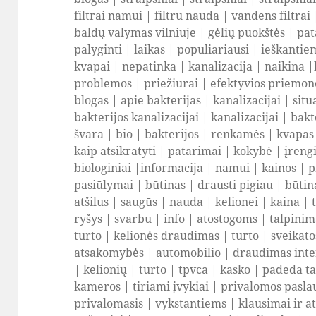
filtrai namui
|
filtru nauda
|
vandens filtrai
baldų valymas vilniuje
|
gėlių puokštės
|
pat
palyginti
|
laikas
|
populiariausi
|
ieškantie
kvapai
|
nepatinka
|
kanalizacija
|
naikina
|
problemos
|
priežiūrai
|
efektyvios priemon
blogas
|
apie bakterijas
|
kanalizacijai
|
situ
bakterijos kanalizacijai
|
kanalizacijai
|
bakt
švara
|
bio
|
bakterijos
|
renkamės
|
kvapas
kaip atsikratyti
|
patarimai
|
kokybė
|
įreng
biologiniai
|
informacija
|
namui
|
kainos
|
p
pasiūlymai
|
būtinas
|
drausti pigiau
|
būtin
atšilus
|
saugūs
|
nauda
|
kelionei
|
kaina
|
ryšys
|
svarbu
|
info
|
atostogoms
|
talpinim
turto
|
kelionės draudimas
|
turto
|
sveikato
atsakomybės
|
automobilio
|
draudimas int
|
kelionių
|
turto
|
tpvca
|
kasko
|
padeda t
kameros
|
tiriami įvykiai
|
privalomos pasla
privalomasis
|
vykstantiems
|
klausimai ir 