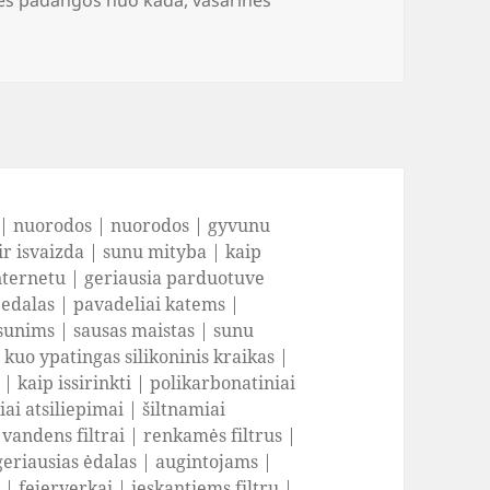
|
nuorodos
|
nuorodos
|
gyvunu
ir isvaizda
|
sunu mityba
|
kaip
nternetu
|
geriausia parduotuve
 edalas
|
pavadeliai katems
|
sunims
|
sausas maistas
|
sunu
|
kuo ypatingas silikoninis kraikas
|
|
kaip issirinkti
|
polikarbonatiniai
ai atsiliepimai
|
šiltnamiai
|
vandens filtrai
|
renkamės filtrus
|
geriausias ėdalas
|
augintojams
|
i
|
fejerverkai
|
ieskantiems filtru
|