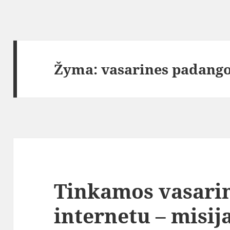
Žyma:
vasarines padang
Tinkamos vasari
internetu – misi