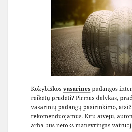
Kokybiškos
vasarines
padangos inter
reikėtų pradėti? Pirmas dalykas, pra
vasarinių padangų pasirinkimo, atsiž
rekomenduojamus. Kitu atveju, automo
arba bus netoks manevringas vairuoja