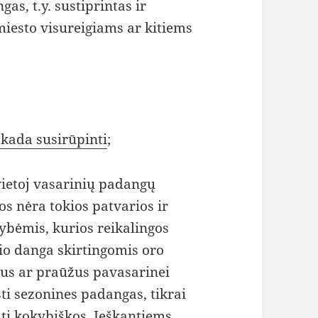
s, t.y. sustiprintas ir
miesto visureigiams ar kitiems
kada susirūpinti
;
vietoj vasarinių padangų
jos nėra tokios patvarios ir
ybėmis, kurios reikalingos
lio danga skirtingomis oro
jus ar praūžus pavasarinei
sti sezonines padangas, tikrai
ūti kokybiškos. Ieškantiems