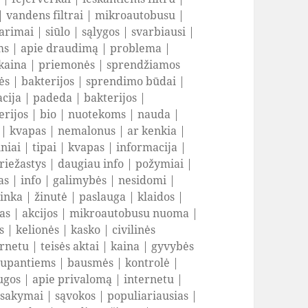
|
vandens filtrai
|
mikroautobusu
|
arimai
|
siūlo
|
sąlygos
|
svarbiausi
|
ms
|
apie draudimą
|
problema
|
kaina
|
priemonės
|
sprendžiamos
ės
|
bakterijos
|
sprendimo būdai
|
acija
|
padeda
|
bakterijos
|
erijos
|
bio
|
nuotekoms
|
nauda
|
|
kvapas
|
nemalonus
|
ar kenkia
|
iniai
|
tipai
|
kvapas
|
informacija
|
riežastys
|
daugiau info
|
požymiai
|
as
|
info
|
galimybės
|
nesidomi
|
tinka
|
žinutė
|
paslauga
|
klaidos
|
as
|
akcijos
|
mikroautobusu nuoma
|
s
|
kelionės
|
kasko
|
civilinės
ernetu
|
teisės aktai
|
kaina
|
gyvybės
aupantiems
|
bausmės
|
kontrolė
|
ugos
|
apie privalomą
|
internetu
|
atsakymai
|
sąvokos
|
populiariausias
|