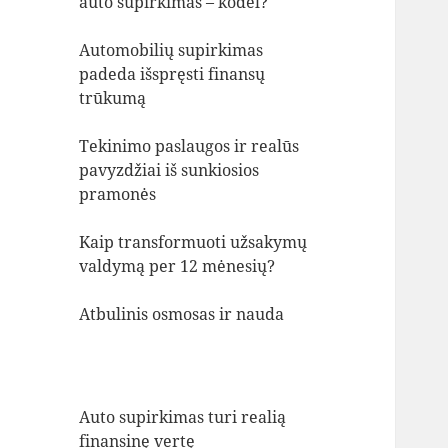
auto supirkimas – kodėl?
Automobilių supirkimas
padeda išspręsti finansų
trūkumą
Tekinimo paslaugos ir realūs
pavyzdžiai iš sunkiosios
pramonės
Kaip transformuoti užsakymų
valdymą per 12 mėnesių?
Atbulinis osmosas ir nauda
Auto supirkimas turi realią
finansinę vertę