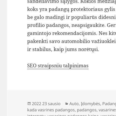
sandėliavimo sąlygos. Kokios medži
koks yra padangų protektoriaus gylis 
be galo madingi ir populiarūs didesn
profilio padangos, neapsigaukite. Ge
gamintojo rekomendacijomis. Nes kitu
pakenkti savo automobilio važiuoklei
ir stabilus, kaip jums norėtųsi.
SEO straipsniu talpinimas
Paskelbta
Kategorijos
2022 23 sausio
Auto
,
Įdomybės
,
Padan
kada vasrines padangos
,
padangos
,
vasarin
internetu
,
vasarines padangos kaina
,
vasari