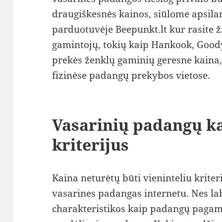
draugiškesnės kainos, siūlome apsilan
parduotuvėje Beepunkt.lt kur rasite
gamintojų, tokių kaip Hankook, Goodyea
prekės ženklų gaminių geresne kaina, n
fizinėse padangų prekybos vietose.
Vasarinių padangų ka
kriterijus
Kaina neturėtų būti vieninteliu krite
vasarines padangas internetu. Nes la
charakteristikos kaip padangų pagam