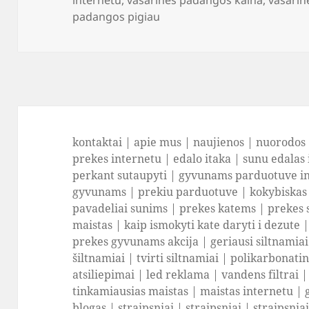
padangos pigiau
kontaktai
|
apie mus
|
naujienos
|
nuorodos
prekes internetu
|
edalo itaka
|
sunu edalas 
perkant sutaupyti
|
gyvunams parduotuve i
gyvunams
|
prekiu parduotuve
|
kokybiskas
pavadeliai sunims
|
prekes katems
|
prekes 
maistas
|
kaip ismokyti kate daryti i dezute
prekes gyvunams akcija
|
geriausi siltnamiai
šiltnamiai
|
tvirti siltnamiai
|
polikarbonatini
atsiliepimai
|
led reklama
|
vandens filtrai
tinkamiausias maistas
|
maistas internetu
|
blogas
|
straipsniai
|
straipsniai
|
straipsnia