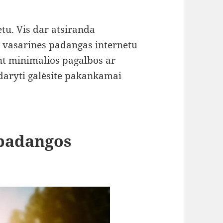
tu. Vis dar atsiranda
s vasarines padangas internetu
ent minimalios pagalbos ar
adaryti galėsite pakankamai
 padangos