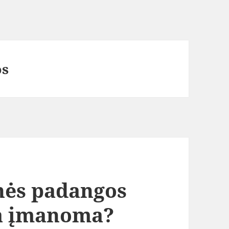
os
nės padangos
ja įmanoma?