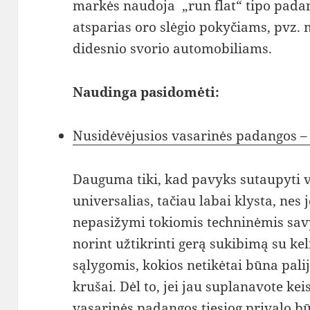
markės naudoja „run flat“ tipo padanga
atsparias oro slėgio pokyčiams, pvz. 
didesnio svorio automobiliams.
Naudinga pasidomėti:
Nusidėvėjusios vasarinės padangos – 
Dauguma tiki, kad pavyks sutaupyti 
universalias, tačiau labai klysta, nes 
nepasižymi tokiomis techninėmis sav
norint užtikrinti gerą sukibimą su ke
sąlygomis, kokios netikėtai būna pali
krušai. Dėl to, jei jau suplanavote kei
vasarinės padangos tiesiog privalo b