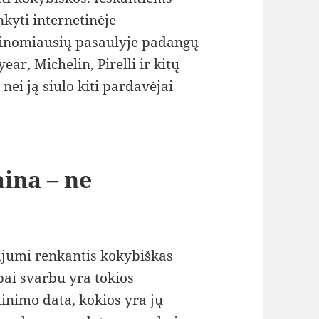
kyti internetinėje
 žinomiausių pasaulyje padangų
r, Michelin, Pirelli ir kitų
ei ją siūlo kiti pardavėjai
ina – ne
rijumi renkantis kokybiškas
bai svarbu yra tokios
inimo data, kokios yra jų