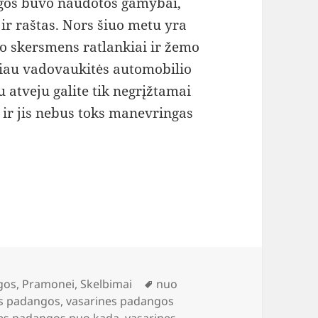
agos buvo naudotos gamybai,
ir raštas. Nors šiuo metu yra
io skersmens ratlankiai ir žemo
riau vadovaukitės automobilio
 atveju galite tik negrįžtamai
 ir jis nebus toks manevringas
Žymos
gos
,
Pramonei
,
Skelbimai
nuo
es padangos
,
vasarines padangos
nes padangos nuo kada
,
vasarines