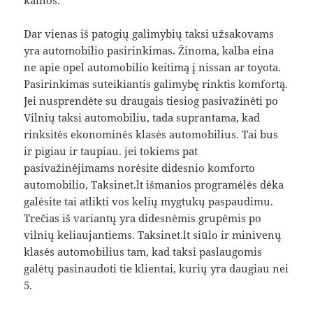
kainos.
Dar vienas iš patogių galimybių taksi užsakovams
yra automobilio pasirinkimas. Žinoma, kalba eina
ne apie opel automobilio keitimą į nissan ar toyota.
Pasirinkimas suteikiantis galimybę rinktis komfortą.
Jei nusprendėte su draugais tiesiog pasivažinėti po
Vilnių taksi automobiliu, tada suprantama, kad
rinksitės ekonominės klasės automobilius. Tai bus
ir pigiau ir taupiau. jei tokiems pat
pasivažinėjimams norėsite didesnio komforto
automobilio, Taksinet.lt išmanios programėlės dėka
galėsite tai atlikti vos kelių mygtukų paspaudimu.
Trečias iš variantų yra didesnėmis grupėmis po
vilnių keliaujantiems. Taksinet.lt siūlo ir minivenų
klasės automobilius tam, kad taksi paslaugomis
galėtų pasinaudoti tie klientai, kurių yra daugiau nei
5.