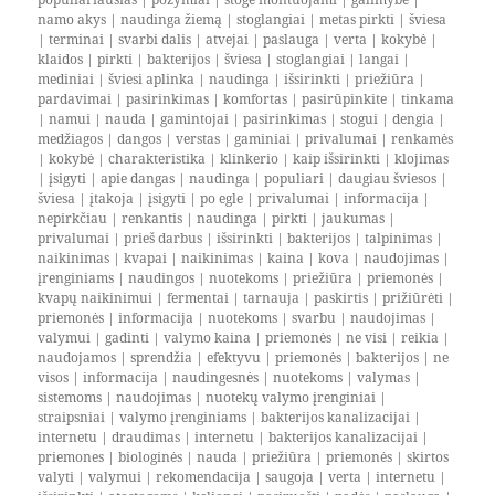
namo akys
|
naudinga žiemą
|
stoglangiai
|
metas pirkti
|
šviesa
|
terminai
|
svarbi dalis
|
atvejai
|
paslauga
|
verta
|
kokybė
|
klaidos
|
pirkti
|
bakterijos
|
šviesa
|
stoglangiai
|
langai
|
mediniai
|
šviesi aplinka
|
naudinga
|
išsirinkti
|
priežiūra
|
pardavimai
|
pasirinkimas
|
komfortas
|
pasirūpinkite
|
tinkama
|
namui
|
nauda
|
gamintojai
|
pasirinkimas
|
stogui
|
dengia
|
medžiagos
|
dangos
|
verstas
|
gaminiai
|
privalumai
|
renkamės
|
kokybė
|
charakteristika
|
klinkerio
|
kaip išsirinkti
|
klojimas
|
įsigyti
|
apie dangas
|
naudinga
|
populiari
|
daugiau šviesos
|
šviesa
|
įtakoja
|
įsigyti
|
po egle
|
privalumai
|
informacija
|
nepirkčiau
|
renkantis
|
naudinga
|
pirkti
|
jaukumas
|
privalumai
|
prieš darbus
|
išsirinkti
|
bakterijos
|
talpinimas
|
naikinimas
|
kvapai
|
naikinimas
|
kaina
|
kova
|
naudojimas
|
įrenginiams
|
naudingos
|
nuotekoms
|
priežiūra
|
priemonės
|
kvapų naikinimui
|
fermentai
|
tarnauja
|
paskirtis
|
prižiūrėti
|
priemonės
|
informacija
|
nuotekoms
|
svarbu
|
naudojimas
|
valymui
|
gadinti
|
valymo kaina
|
priemonės
|
ne visi
|
reikia
|
naudojamos
|
sprendžia
|
efektyvu
|
priemonės
|
bakterijos
|
ne
visos
|
informacija
|
naudingesnės
|
nuotekoms
|
valymas
|
sistemoms
|
naudojimas
|
nuotekų valymo įrenginiai
|
straipsniai
|
valymo įrenginiams
|
bakterijos kanalizacijai
|
internetu
|
draudimas
|
internetu
|
bakterijos kanalizacijai
|
priemones
|
biologinės
|
nauda
|
priežiūra
|
priemonės
|
skirtos
valyti
|
valymui
|
rekomendacija
|
saugoja
|
verta
|
internetu
|