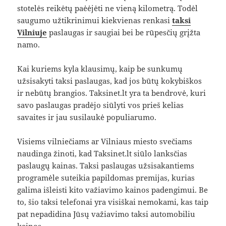
stotelės reikėtų paėėjėti ne vieną kilometrą. Todėl
saugumo užtikrinimui kiekvienas renkasi
taksi
Vilniuje
paslaugas ir saugiai bei be rūpesčių grįžta
namo.
Kai kuriems kyla klausimų, kaip be sunkumų
užsisakyti taksi paslaugas, kad jos būtų kokybiškos
ir nebūtų brangios. Taksinet.lt yra ta bendrovė, kuri
savo paslaugas pradėjo siūlyti vos prieš kelias
savaites ir jau susilaukė populiarumo.
Visiems vilniečiams ar Vilniaus miesto svečiams
naudinga žinoti, kad Taksinet.lt siūlo lanksčias
paslaugų kainas. Taksi paslaugas užsisakantiems
programėle suteikia papildomas premijas, kurias
galima išleisti kito važiavimo kainos padengimui. Be
to, šio taksi telefonai yra visiškai nemokami, kas taip
pat nepadidina Jūsų važiavimo taksi automobiliu