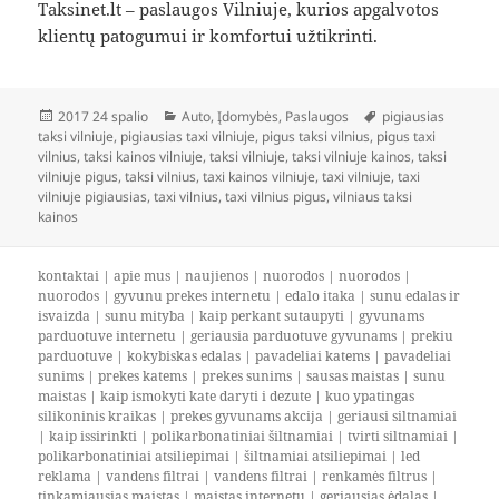
Taksinet.lt – paslaugos Vilniuje, kurios apgalvotos
klientų patogumui ir komfortui užtikrinti.
Paskelbta
Kategorijos
Žymos
2017 24 spalio
Auto
,
Įdomybės
,
Paslaugos
pigiausias
taksi vilniuje
,
pigiausias taxi vilniuje
,
pigus taksi vilnius
,
pigus taxi
vilnius
,
taksi kainos vilniuje
,
taksi vilniuje
,
taksi vilniuje kainos
,
taksi
vilniuje pigus
,
taksi vilnius
,
taxi kainos vilniuje
,
taxi vilniuje
,
taxi
vilniuje pigiausias
,
taxi vilnius
,
taxi vilnius pigus
,
vilniaus taksi
kainos
kontaktai
|
apie mus
|
naujienos
|
nuorodos
|
nuorodos
|
nuorodos
|
gyvunu prekes internetu
|
edalo itaka
|
sunu edalas ir
isvaizda
|
sunu mityba
|
kaip perkant sutaupyti
|
gyvunams
parduotuve internetu
|
geriausia parduotuve gyvunams
|
prekiu
parduotuve
|
kokybiskas edalas
|
pavadeliai katems
|
pavadeliai
sunims
|
prekes katems
|
prekes sunims
|
sausas maistas
|
sunu
maistas
|
kaip ismokyti kate daryti i dezute
|
kuo ypatingas
silikoninis kraikas
|
prekes gyvunams akcija
|
geriausi siltnamiai
|
kaip issirinkti
|
polikarbonatiniai šiltnamiai
|
tvirti siltnamiai
|
polikarbonatiniai atsiliepimai
|
šiltnamiai atsiliepimai
|
led
reklama
|
vandens filtrai
|
vandens filtrai
|
renkamės filtrus
|
tinkamiausias maistas
|
maistas internetu
|
geriausias ėdalas
|