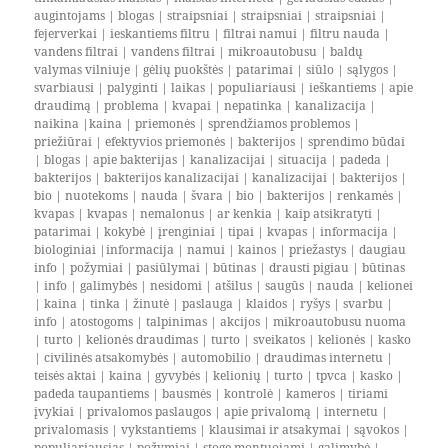
augintojams
|
blogas
|
straipsniai
|
straipsniai
|
straipsniai
|
fejerverkai
|
ieskantiems filtru
|
filtrai namui
|
filtru nauda
|
vandens filtrai
|
vandens filtrai
|
mikroautobusu
|
baldų
valymas vilniuje
|
gėlių puokštės
|
patarimai
|
siūlo
|
sąlygos
|
svarbiausi
|
palyginti
|
laikas
|
populiariausi
|
ieškantiems
|
apie
draudimą
|
problema
|
kvapai
|
nepatinka
|
kanalizacija
|
naikina
|
kaina
|
priemonės
|
sprendžiamos problemos
|
priežiūrai
|
efektyvios priemonės
|
bakterijos
|
sprendimo būdai
|
blogas
|
apie bakterijas
|
kanalizacijai
|
situacija
|
padeda
|
bakterijos
|
bakterijos kanalizacijai
|
kanalizacijai
|
bakterijos
|
bio
|
nuotekoms
|
nauda
|
švara
|
bio
|
bakterijos
|
renkamės
|
kvapas
|
kvapas
|
nemalonus
|
ar kenkia
|
kaip atsikratyti
|
patarimai
|
kokybė
|
įrenginiai
|
tipai
|
kvapas
|
informacija
|
biologiniai
|
informacija
|
namui
|
kainos
|
priežastys
|
daugiau
info
|
požymiai
|
pasiūlymai
|
būtinas
|
drausti pigiau
|
būtinas
|
info
|
galimybės
|
nesidomi
|
atšilus
|
saugūs
|
nauda
|
kelionei
|
kaina
|
tinka
|
žinutė
|
paslauga
|
klaidos
|
ryšys
|
svarbu
|
info
|
atostogoms
|
talpinimas
|
akcijos
|
mikroautobusu nuoma
|
turto
|
kelionės draudimas
|
turto
|
sveikatos
|
kelionės
|
kasko
|
civilinės atsakomybės
|
automobilio
|
draudimas internetu
|
teisės aktai
|
kaina
|
gyvybės
|
kelionių
|
turto
|
tpvca
|
kasko
|
padeda taupantiems
|
bausmės
|
kontrolė
|
kameros
|
tiriami
įvykiai
|
privalomos paslaugos
|
apie privalomą
|
internetu
|
privalomasis
|
vykstantiems
|
klausimai ir atsakymai
|
sąvokos
|
populiariausias
|
požymiai
|
stoge montuojami
|
galimybė
|