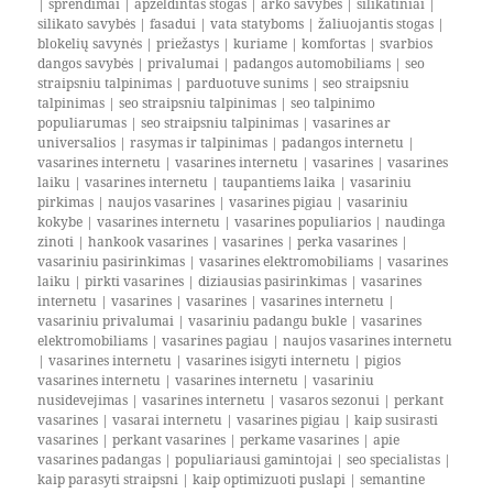
|
sprendimai
|
apželdintas stogas
|
arko savybės
|
silikatiniai
|
silikato savybės
|
fasadui
|
vata statyboms
|
žaliuojantis stogas
|
blokelių savynės
|
priežastys
|
kuriame
|
komfortas
|
svarbios
dangos savybės
|
privalumai
|
padangos automobiliams
|
seo
straipsniu talpinimas
|
parduotuve sunims
|
seo straipsniu
talpinimas
|
seo straipsniu talpinimas
|
seo talpinimo
populiarumas
|
seo straipsniu talpinimas
|
vasarines ar
universalios
|
rasymas ir talpinimas
|
padangos internetu
|
vasarines internetu
|
vasarines internetu
|
vasarines
|
vasarines
laiku
|
vasarines internetu
|
taupantiems laika
|
vasariniu
pirkimas
|
naujos vasarines
|
vasarines pigiau
|
vasariniu
kokybe
|
vasarines internetu
|
vasarines populiarios
|
naudinga
zinoti
|
hankook vasarines
|
vasarines
|
perka vasarines
|
vasariniu pasirinkimas
|
vasarines elektromobiliams
|
vasarines
laiku
|
pirkti vasarines
|
diziausias pasirinkimas
|
vasarines
internetu
|
vasarines
|
vasarines
|
vasarines internetu
|
vasariniu privalumai
|
vasariniu padangu bukle
|
vasarines
elektromobiliams
|
vasarines pagiau
|
naujos vasarines internetu
|
vasarines internetu
|
vasarines isigyti internetu
|
pigios
vasarines internetu
|
vasarines internetu
|
vasariniu
nusidevejimas
|
vasarines internetu
|
vasaros sezonui
|
perkant
vasarines
|
vasarai internetu
|
vasarines pigiau
|
kaip susirasti
vasarines
|
perkant vasarines
|
perkame vasarines
|
apie
vasarines padangas
|
populiariausi gamintojai
|
seo specialistas
|
kaip parasyti straipsni
|
kaip optimizuoti puslapi
|
semantine