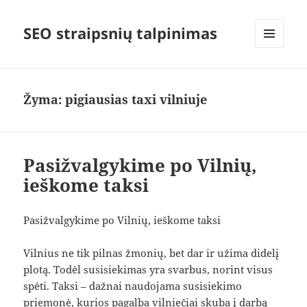
SEO straipsnių talpinimas
MENIU
IR
VALDIKLIAI
Žyma:
pigiausias taxi vilniuje
Pasižvalgykime po Vilnių,
ieškome taksi
Pasižvalgykime po Vilnių, ieškome taksi
Vilnius ne tik pilnas žmonių, bet dar ir užima didelį
plotą. Todėl susisiekimas yra svarbus, norint visus
spėti. Taksi – dažnai naudojama susisiekimo
priemonė, kurios pagalba vilniečiai skuba į darbą