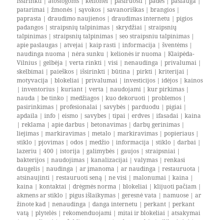
išsirinkti
|
atostogoms
|
kelionei
|
pasiruošti
|
padės
|
paslauga
|
patarimai
|
žmonės
|
sąvokos
|
savanoriškas
|
brangios
|
paprasta
|
draudimo naujienos
|
draudimas internetu
|
pigios
padangos
|
straipsnių talpinimas
|
skrydžiai
|
straipsnių
talpinimas
|
straipsnių talpinimas
|
seo straipsniu talpinimas
|
apie paslaugas
|
atvejai
|
kaip rasti
|
informacija
|
šventėms
|
naudinga nuoma
|
nėra sunku
|
kelionės ir nuoma
|
Klaipėda-
Vilnius
|
gelbėja
|
verta rinkti
|
visi
|
nenaudinga
|
privalumai
|
skelbimai
|
paieškos
|
išsirinkti
|
būtina
|
pirkti
|
kriterijai
|
motyvacija
|
blokeliai
|
privalumai
|
investicijos
|
idėjos
|
kainos
|
inventorius
|
kuriant
|
verta
|
naudojami
|
kur pirkimas
|
nauda
|
be tinko
|
medžiagos
|
kuo dekoruoti
|
problemos
|
pasirinkimas
|
profesionalai
|
savybės
|
parduodu
|
pigiai
|
apdaila
|
info
|
eismo
|
savybes
|
tipai
|
erdves
|
ifasadai
|
kaina
|
reklama
|
apie darbus
|
betonavimas
|
darbų gerinimas
|
liejimas
|
markiravimas
|
metalo
|
markiravimas
|
popieriaus
|
stiklo
|
pjovimas
|
odos
|
medžio
|
informacija
|
stiklo
|
darbai
|
lazeriu
|
400
|
istorija
|
galimybės
|
gaujos
|
straipsniai
|
bakterijos
|
naudojimas
|
kanalizacijai
|
valymas
|
renkasi
daugelis
|
naudinga
|
ar įmanoma
|
ar naudinga
|
restauruota
|
atsinaujinti
|
restauruoti seną
|
ne visi
|
malonumai
|
kaina
|
kaina
|
kontaktai
|
drėgmės norma
|
blokeliai
|
klijuoti pačiam
|
akmens ar stiklo
|
pigus išlaikymas
|
geresnė vata
|
namuose
|
ar
žinote kad
|
nenaudinga
|
danga internetu
|
perkant
|
perkant
vatą
|
plytelės
|
rekomenduojami
|
mitai ir blokeliai
|
atsakymai