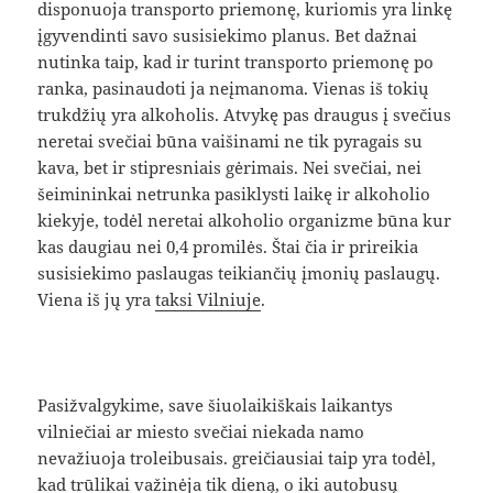
disponuoja transporto priemonę, kuriomis yra linkę
įgyvendinti savo susisiekimo planus. Bet dažnai
nutinka taip, kad ir turint transporto priemonę po
ranka, pasinaudoti ja neįmanoma. Vienas iš tokių
trukdžių yra alkoholis. Atvykę pas draugus į svečius
neretai svečiai būna vaišinami ne tik pyragais su
kava, bet ir stipresniais gėrimais. Nei svečiai, nei
šeimininkai netrunka pasiklysti laikę ir alkoholio
kiekyje, todėl neretai alkoholio organizme būna kur
kas daugiau nei 0,4 promilės. Štai čia ir prireikia
susisiekimo paslaugas teikiančių įmonių paslaugų.
Viena iš jų yra
taksi Vilniuje
.
Pasižvalgykime, save šiuolaikiškais laikantys
vilniečiai ar miesto svečiai niekada namo
nevažiuoja troleibusais. greičiausiai taip yra todėl,
kad trūlikai važinėja tik dieną, o iki autobusų