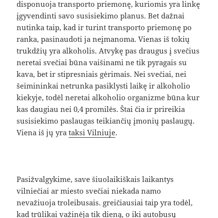
disponuoja transporto priemonę, kuriomis yra linkę
įgyvendinti savo susisiekimo planus. Bet dažnai
nutinka taip, kad ir turint transporto priemonę po
ranka, pasinaudoti ja neįmanoma. Vienas iš tokių
trukdžių yra alkoholis. Atvykę pas draugus į svečius
neretai svečiai būna vaišinami ne tik pyragais su
kava, bet ir stipresniais gėrimais. Nei svečiai, nei
šeimininkai netrunka pasiklysti laikę ir alkoholio
kiekyje, todėl neretai alkoholio organizme būna kur
kas daugiau nei 0,4 promilės. Štai čia ir prireikia
susisiekimo paslaugas teikiančių įmonių paslaugų.
Viena iš jų yra
taksi Vilniuje
.
Pasižvalgykime, save šiuolaikiškais laikantys
vilniečiai ar miesto svečiai niekada namo
nevažiuoja troleibusais. greičiausiai taip yra todėl,
kad trūlikai važinėja tik dieną, o iki autobusų