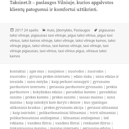
Taksinet.lt – paslaugos Vilniuje, kurios apgalvotos
klientų patogumui ir komfortui užtikrinti.
Paskelbta
Kategorijos
Žymos
2017 24 spalio
Auto
,
Įdomybės
,
Paslaugos
pigiausias
taksi vilniuje
,
pigiausias taxi vilniuje
,
pigus taksi vilnius
,
pigus taxi
vilnius
,
taksi kainos vilniuje
,
taksi vilniuje
,
taksi vilniuje kainos
,
taksi
vilniuje pigus
,
taksi vilnius
,
taxi kainos vilniuje
,
taxi vilniuje
,
taxi
vilniuje pigiausias
,
taxi vilnius
,
taxi vilnius pigus
,
vilniaus taksi
kainos
kontaktai
|
apie mus
|
naujienos
|
nuorodos
|
nuorodos
|
nuorodos
|
gyvunu prekes internetu
|
edalo itaka
|
sunu edalas ir
isvaizda
|
sunu mityba
|
kaip perkant sutaupyti
|
gyvunams
parduotuve internetu
|
geriausia parduotuve gyvunams
|
prekiu
parduotuve
|
kokybiskas edalas
|
pavadeliai katems
|
pavadeliai
sunims
|
prekes katems
|
prekes sunims
|
sausas maistas
|
sunu
maistas
|
kaip ismokyti kate daryti i dezute
|
kuo ypatingas
silikoninis kraikas
|
prekes gyvunams akcija
|
geriausi siltnamiai
|
kaip issirinkti
|
polikarbonatiniai šiltnamiai
|
tvirti siltnamiai
|
polikarbonatiniai atsiliepimai
|
šiltnamiai atsiliepimai
|
led
reklama
|
vandens filtrai
|
vandens filtrai
|
renkamės filtrus
|
tinkamiausias maistas
|
maistas internetu
|
geriausias ėdalas
|