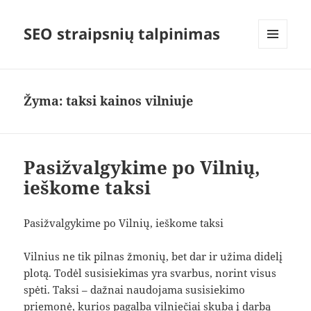
SEO straipsnių talpinimas
MENIU
IR
VALDIKLIAI
Žyma:
taksi kainos vilniuje
Pasižvalgykime po Vilnių,
ieškome taksi
Pasižvalgykime po Vilnių, ieškome taksi
Vilnius ne tik pilnas žmonių, bet dar ir užima didelį
plotą. Todėl susisiekimas yra svarbus, norint visus
spėti. Taksi – dažnai naudojama susisiekimo
priemonė, kurios pagalba vilniečiai skuba į darbą