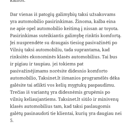
kainos.
Dar vienas iš patogių galimybių taksi užsakovams
yra automobilio pasirinkimas. Žinoma, kalba eina
ne apie opel automobilio keitimą į nissan ar toyota.
Pasirinkimas suteikiantis galimybę rinktis komfortą.
Jei nusprendėte su draugais tiesiog pasivažinėti po
Vilnių taksi automobiliu, tada suprantama, kad
rinksitės ekonominės klasės automobilius. Tai bus
ir pigiau ir taupiau. jei tokiems pat
pasivažinėjimams norėsite didesnio komforto
automobilio, Taksinet.lt išmanios programėlės dėka
galėsite tai atlikti vos kelių mygtukų paspaudimu.
Trečias iš variantų yra didesnėmis grupėmis po
vilnių keliaujantiems. Taksinet.lt siūlo ir minivenų
klasės automobilius tam, kad taksi paslaugomis
galėtų pasinaudoti tie klientai, kurių yra daugiau nei
5.