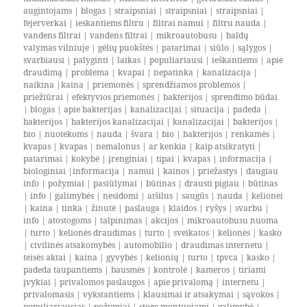
augintojams
|
blogas
|
straipsniai
|
straipsniai
|
straipsniai
|
fejerverkai
|
ieskantiems filtru
|
filtrai namui
|
filtru nauda
|
vandens filtrai
|
vandens filtrai
|
mikroautobusu
|
baldų
valymas vilniuje
|
gėlių puokštės
|
patarimai
|
siūlo
|
sąlygos
|
svarbiausi
|
palyginti
|
laikas
|
populiariausi
|
ieškantiems
|
apie
draudimą
|
problema
|
kvapai
|
nepatinka
|
kanalizacija
|
naikina
|
kaina
|
priemonės
|
sprendžiamos problemos
|
priežiūrai
|
efektyvios priemonės
|
bakterijos
|
sprendimo būdai
|
blogas
|
apie bakterijas
|
kanalizacijai
|
situacija
|
padeda
|
bakterijos
|
bakterijos kanalizacijai
|
kanalizacijai
|
bakterijos
|
bio
|
nuotekoms
|
nauda
|
švara
|
bio
|
bakterijos
|
renkamės
|
kvapas
|
kvapas
|
nemalonus
|
ar kenkia
|
kaip atsikratyti
|
patarimai
|
kokybė
|
įrenginiai
|
tipai
|
kvapas
|
informacija
|
biologiniai
|
informacija
|
namui
|
kainos
|
priežastys
|
daugiau
info
|
požymiai
|
pasiūlymai
|
būtinas
|
drausti pigiau
|
būtinas
|
info
|
galimybės
|
nesidomi
|
atšilus
|
saugūs
|
nauda
|
kelionei
|
kaina
|
tinka
|
žinutė
|
paslauga
|
klaidos
|
ryšys
|
svarbu
|
info
|
atostogoms
|
talpinimas
|
akcijos
|
mikroautobusu nuoma
|
turto
|
kelionės draudimas
|
turto
|
sveikatos
|
kelionės
|
kasko
|
civilinės atsakomybės
|
automobilio
|
draudimas internetu
|
teisės aktai
|
kaina
|
gyvybės
|
kelionių
|
turto
|
tpvca
|
kasko
|
padeda taupantiems
|
bausmės
|
kontrolė
|
kameros
|
tiriami
įvykiai
|
privalomos paslaugos
|
apie privalomą
|
internetu
|
privalomasis
|
vykstantiems
|
klausimai ir atsakymai
|
sąvokos
|
populiariausias
|
požymiai
|
stoge montuojami
|
galimybė
|