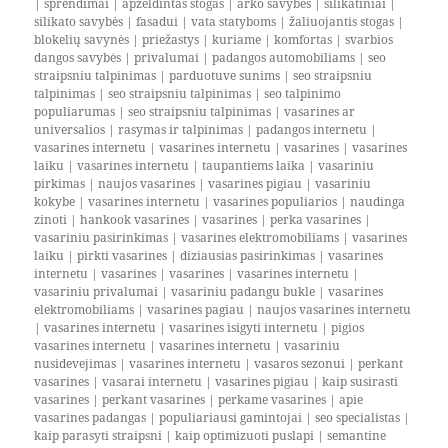
|
sprendimai
|
apželdintas stogas
|
arko savybės
|
silikatiniai
|
silikato savybės
|
fasadui
|
vata statyboms
|
žaliuojantis stogas
|
blokelių savynės
|
priežastys
|
kuriame
|
komfortas
|
svarbios
dangos savybės
|
privalumai
|
padangos automobiliams
|
seo
straipsniu talpinimas
|
parduotuve sunims
|
seo straipsniu
talpinimas
|
seo straipsniu talpinimas
|
seo talpinimo
populiarumas
|
seo straipsniu talpinimas
|
vasarines ar
universalios
|
rasymas ir talpinimas
|
padangos internetu
|
vasarines internetu
|
vasarines internetu
|
vasarines
|
vasarines
laiku
|
vasarines internetu
|
taupantiems laika
|
vasariniu
pirkimas
|
naujos vasarines
|
vasarines pigiau
|
vasariniu
kokybe
|
vasarines internetu
|
vasarines populiarios
|
naudinga
zinoti
|
hankook vasarines
|
vasarines
|
perka vasarines
|
vasariniu pasirinkimas
|
vasarines elektromobiliams
|
vasarines
laiku
|
pirkti vasarines
|
diziausias pasirinkimas
|
vasarines
internetu
|
vasarines
|
vasarines
|
vasarines internetu
|
vasariniu privalumai
|
vasariniu padangu bukle
|
vasarines
elektromobiliams
|
vasarines pagiau
|
naujos vasarines internetu
|
vasarines internetu
|
vasarines isigyti internetu
|
pigios
vasarines internetu
|
vasarines internetu
|
vasariniu
nusidevejimas
|
vasarines internetu
|
vasaros sezonui
|
perkant
vasarines
|
vasarai internetu
|
vasarines pigiau
|
kaip susirasti
vasarines
|
perkant vasarines
|
perkame vasarines
|
apie
vasarines padangas
|
populiariausi gamintojai
|
seo specialistas
|
kaip parasyti straipsni
|
kaip optimizuoti puslapi
|
semantine