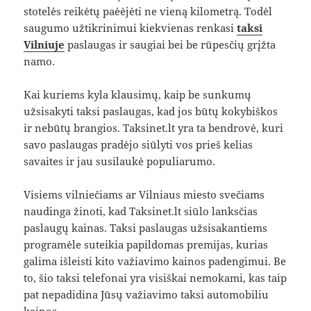
stotelės reikėtų paėėjėti ne vieną kilometrą. Todėl
saugumo užtikrinimui kiekvienas renkasi
taksi
Vilniuje
paslaugas ir saugiai bei be rūpesčių grįžta
namo.
Kai kuriems kyla klausimų, kaip be sunkumų
užsisakyti taksi paslaugas, kad jos būtų kokybiškos
ir nebūtų brangios. Taksinet.lt yra ta bendrovė, kuri
savo paslaugas pradėjo siūlyti vos prieš kelias
savaites ir jau susilaukė populiarumo.
Visiems vilniečiams ar Vilniaus miesto svečiams
naudinga žinoti, kad Taksinet.lt siūlo lanksčias
paslaugų kainas. Taksi paslaugas užsisakantiems
programėle suteikia papildomas premijas, kurias
galima išleisti kito važiavimo kainos padengimui. Be
to, šio taksi telefonai yra visiškai nemokami, kas taip
pat nepadidina Jūsų važiavimo taksi automobiliu