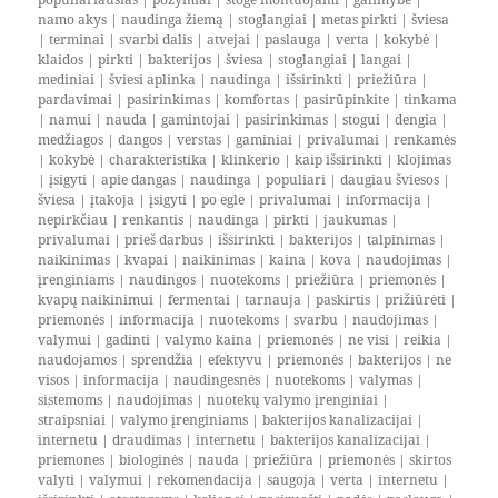
namo akys
|
naudinga žiemą
|
stoglangiai
|
metas pirkti
|
šviesa
|
terminai
|
svarbi dalis
|
atvejai
|
paslauga
|
verta
|
kokybė
|
klaidos
|
pirkti
|
bakterijos
|
šviesa
|
stoglangiai
|
langai
|
mediniai
|
šviesi aplinka
|
naudinga
|
išsirinkti
|
priežiūra
|
pardavimai
|
pasirinkimas
|
komfortas
|
pasirūpinkite
|
tinkama
|
namui
|
nauda
|
gamintojai
|
pasirinkimas
|
stogui
|
dengia
|
medžiagos
|
dangos
|
verstas
|
gaminiai
|
privalumai
|
renkamės
|
kokybė
|
charakteristika
|
klinkerio
|
kaip išsirinkti
|
klojimas
|
įsigyti
|
apie dangas
|
naudinga
|
populiari
|
daugiau šviesos
|
šviesa
|
įtakoja
|
įsigyti
|
po egle
|
privalumai
|
informacija
|
nepirkčiau
|
renkantis
|
naudinga
|
pirkti
|
jaukumas
|
privalumai
|
prieš darbus
|
išsirinkti
|
bakterijos
|
talpinimas
|
naikinimas
|
kvapai
|
naikinimas
|
kaina
|
kova
|
naudojimas
|
įrenginiams
|
naudingos
|
nuotekoms
|
priežiūra
|
priemonės
|
kvapų naikinimui
|
fermentai
|
tarnauja
|
paskirtis
|
prižiūrėti
|
priemonės
|
informacija
|
nuotekoms
|
svarbu
|
naudojimas
|
valymui
|
gadinti
|
valymo kaina
|
priemonės
|
ne visi
|
reikia
|
naudojamos
|
sprendžia
|
efektyvu
|
priemonės
|
bakterijos
|
ne
visos
|
informacija
|
naudingesnės
|
nuotekoms
|
valymas
|
sistemoms
|
naudojimas
|
nuotekų valymo įrenginiai
|
straipsniai
|
valymo įrenginiams
|
bakterijos kanalizacijai
|
internetu
|
draudimas
|
internetu
|
bakterijos kanalizacijai
|
priemones
|
biologinės
|
nauda
|
priežiūra
|
priemonės
|
skirtos
valyti
|
valymui
|
rekomendacija
|
saugoja
|
verta
|
internetu
|