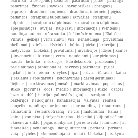
išsirinkti
|
atostogoms
|
kelionei
|
pasiruošti
|
padės
|
paslauga
|
patarimai
|
žmonės
|
sąvokos
|
savanoriškas
|
brangios
|
paprasta
|
draudimo naujienos
|
draudimas internetu
|
pigios
padangos
|
straipsnių talpinimas
|
skrydžiai
|
straipsnių
talpinimas
|
straipsnių talpinimas
|
seo straipsniu talpinimas
|
apie paslaugas
|
atvejai
|
kaip rasti
|
informacija
|
šventėms
|
naudinga nuoma
|
nėra sunku
|
kelionės ir nuoma
|
Klaipėda-
Vilnius
|
gelbėja
|
verta rinkti
|
visi
|
nenaudinga
|
privalumai
|
skelbimai
|
paieškos
|
išsirinkti
|
būtina
|
pirkti
|
kriterijai
|
motyvacija
|
blokeliai
|
privalumai
|
investicijos
|
idėjos
|
kainos
|
inventorius
|
kuriant
|
verta
|
naudojami
|
kur pirkimas
|
nauda
|
be tinko
|
medžiagos
|
kuo dekoruoti
|
problemos
|
pasirinkimas
|
profesionalai
|
savybės
|
parduodu
|
pigiai
|
apdaila
|
info
|
eismo
|
savybes
|
tipai
|
erdves
|
ifasadai
|
kaina
|
reklama
|
apie darbus
|
betonavimas
|
darbų gerinimas
|
liejimas
|
markiravimas
|
metalo
|
markiravimas
|
popieriaus
|
stiklo
|
pjovimas
|
odos
|
medžio
|
informacija
|
stiklo
|
darbai
|
lazeriu
|
400
|
istorija
|
galimybės
|
gaujos
|
straipsniai
|
bakterijos
|
naudojimas
|
kanalizacijai
|
valymas
|
renkasi
daugelis
|
naudinga
|
ar įmanoma
|
ar naudinga
|
restauruota
|
atsinaujinti
|
restauruoti seną
|
ne visi
|
malonumai
|
kaina
|
kaina
|
kontaktai
|
drėgmės norma
|
blokeliai
|
klijuoti pačiam
|
akmens ar stiklo
|
pigus išlaikymas
|
geresnė vata
|
namuose
|
ar
žinote kad
|
nenaudinga
|
danga internetu
|
perkant
|
perkant
vatą
|
plytelės
|
rekomenduojami
|
mitai ir blokeliai
|
atsakymai